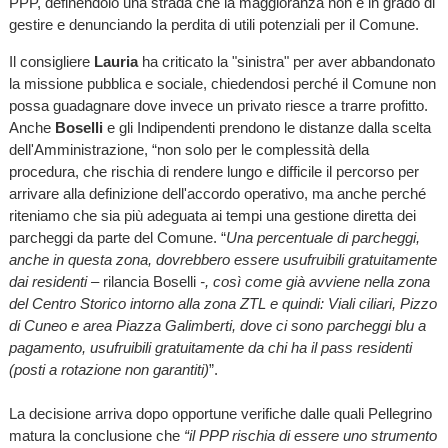
PPP, definendolo una strada che la maggioranza non è in grado di
gestire e denunciando la perdita di utili potenziali per il Comune.
Il consigliere
Lauria
ha criticato la "sinistra" per aver abbandonato
la missione pubblica e sociale, chiedendosi perché il Comune non
possa guadagnare dove invece un privato riesce a trarre profitto.
Anche
Boselli
e gli Indipendenti prendono le distanze dalla scelta
dell'Amministrazione, “non solo per le complessità della
procedura, che rischia di rendere lungo e difficile il percorso per
arrivare alla definizione dell'accordo operativo, ma anche perché
riteniamo che sia più adeguata ai tempi una gestione diretta dei
parcheggi da parte del Comune. “
Una percentuale di parcheggi,
anche in questa zona, dovrebbero essere usufruibili gratuitamente
dai residenti –
rilancia Boselli
-, così come già avviene nella zona
del Centro Storico intorno alla zona ZTL e quindi: Viali ciliari, Pizzo
di Cuneo e area Piazza Galimberti, dove ci sono parcheggi blu a
pagamento, usufruibili gratuitamente da chi ha il pass residenti
(posti a rotazione non garantiti)
”.
La decisione arriva dopo opportune verifiche dalle quali Pellegrino
matura la conclusione che
“il PPP rischia di essere uno strumento