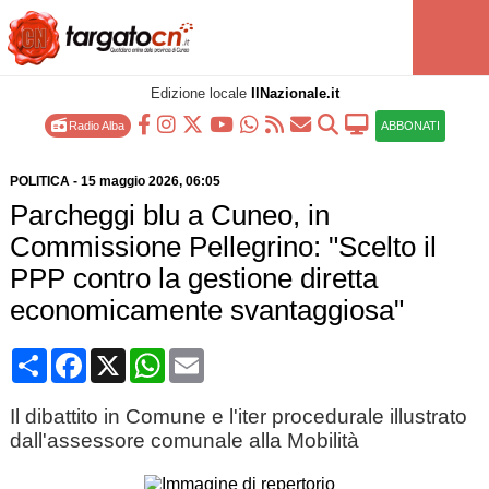
Edizione locale
IlNazionale.it
Radio Alba
ABBONATI
POLITICA
-
15 maggio 2026
, 06:05
Parcheggi blu a Cuneo, in
Commissione Pellegrino: "Scelto il
PPP contro la gestione diretta
economicamente svantaggiosa"
Condividi
Facebook
X
WhatsApp
Email
Il dibattito in Comune e l'iter procedurale illustrato
dall'assessore comunale alla Mobilità