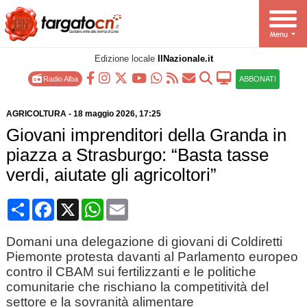
Edizione locale
IlNazionale.it
Radio Alba
ABBONATI
AGRICOLTURA
-
18 maggio 2026
, 17:25
Giovani imprenditori della Granda in
piazza a Strasburgo: “Basta tasse
verdi, aiutate gli agricoltori”
Condividi
Facebook
X
WhatsApp
Email
Domani una delegazione di giovani di Coldiretti
Piemonte protesta davanti al Parlamento europeo
contro il CBAM sui fertilizzanti e le politiche
comunitarie che rischiano la competitività del
settore e la sovranità alimentare