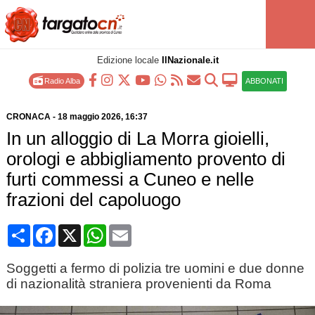
Edizione locale
IlNazionale.it
Radio Alba
ABBONATI
CRONACA
-
18 maggio 2026
, 16:37
In un alloggio di La Morra gioielli,
orologi e abbigliamento provento di
furti commessi a Cuneo e nelle
frazioni del capoluogo
Condividi
Facebook
X
WhatsApp
Email
Soggetti a fermo di polizia tre uomini e due donne
di nazionalità straniera provenienti da Roma