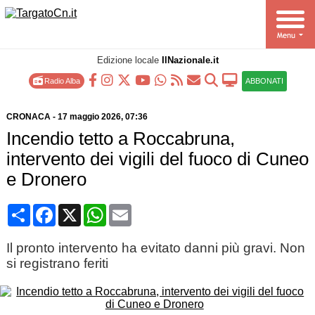
Edizione locale
IlNazionale.it
Radio Alba
ABBONATI
CRONACA
-
17 maggio 2026
, 07:36
Incendio tetto a Roccabruna,
intervento dei vigili del fuoco di Cuneo
e Dronero
Condividi
Facebook
X
WhatsApp
Email
Il pronto intervento ha evitato danni più gravi. Non
si registrano feriti