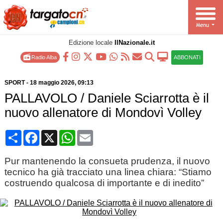
Edizione locale
IlNazionale.it
Radio Alba
ABBONATI
SPORT
-
18 maggio 2026
, 09:13
PALLAVOLO / Daniele Sciarrotta è il
nuovo allenatore di Mondovì Volley
Condividi
Facebook
X
WhatsApp
Email
Pur mantenendo la consueta prudenza, il nuovo
tecnico ha già tracciato una linea chiara: “Stiamo
costruendo qualcosa di importante e di inedito”