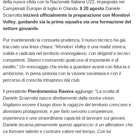
della nuova sfida con la Nazionale Italiana U22, impegnata nei
Campionati Europei di luglio in Olanda.
Il 20 agosto
Daniele
Sciarrotta
inizierà ufficialmente la preparazione con Mondovì
Volley
,
guidando sia la prima squadra sia una formazione del
settore giovanile
.
Pur mantenendo la consueta prudenza, il nuovo tecnico ha già
tracciato una linea chiara: “
Mondovì Volley è una realtà storica,
solida e radicata nel territorio monregalese, con dirigenti e tecnici
competenti. Stiamo costruendo qualcosa di importante e di
inedito
.” Un messaggio che invita a guardare avanti con fiducia e
ambizione, in piena sintonia con la visione societaria e con il
percorso di crescita intrapreso dal club.
Il presidente
Pierdomenico Ravera
aggiunge: “
La scelta di
Daniele Sciarrotta nasce direttamente dalla nostra vision.
Vogliamo essere il luogo dove le ragazze del territorio crescono e
diventano protagoniste, e per farlo servono competenze,
esperienza e una straordinaria capacità di lavorare sui giovani.
Daniele incarna pienamente questo approccio: è un allenatore che
sa formare talento e costruire valore nel tempo. Con lui