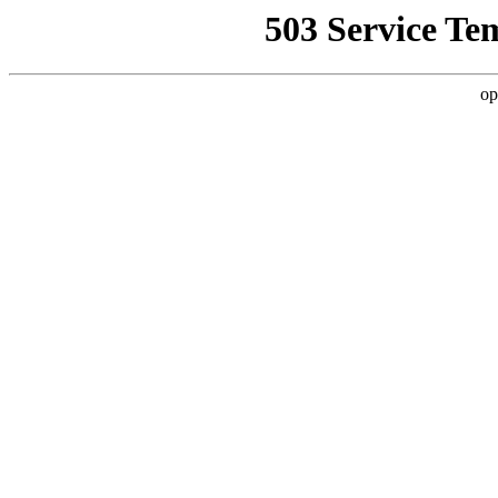
503 Service Te
op