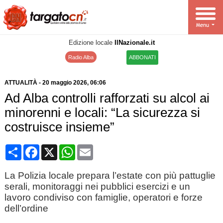
Edizione locale
IlNazionale.it
Radio Alba
ABBONATI
ATTUALITÀ
-
20 maggio 2026
, 06:06
Ad Alba controlli rafforzati su alcol ai
minorenni e locali: “La sicurezza si
costruisce insieme”
Condividi
Facebook
X
WhatsApp
Email
La Polizia locale prepara l’estate con più pattuglie
serali, monitoraggi nei pubblici esercizi e un
lavoro condiviso con famiglie, operatori e forze
dell’ordine