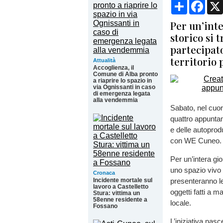
Condividi
Face
Per un’inte
storico si 
partecipato
territorio 
Attualità
Accoglienza, il
Comune di Alba pronto
a riaprire lo spazio in
via Ognissanti in caso
di emergenza legata
alla vendemmia
Sabato, nel cuor
quattro appuntam
e delle autoprod
con WE Cuneo.
Per un’intera gio
uno spazio vivo e 
Cronaca
Incidente mortale sul
presenteranno le 
lavoro a Castelletto
oggetti fatti a 
Stura: vittima un
58enne residente a
locale.
Fossano
L’iniziativa nasce