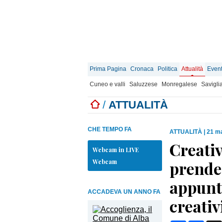
Prima Pagina
Cronaca
Politica
Attualità
Event
Cuneo e valli
Saluzzese
Monregalese
Savigli
/
ATTUALITÀ
CHE TEMPO FA
ATTUALITÀ
|
21 ma
Creativ
Webcam in LIVE
Webcam
prende 
appunt
ACCADEVA UN ANNO FA
creativ