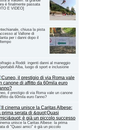
stra a Valdieri: la grande
ra è finalmente passata
OTO E VIDEO]
techianale, chiusa la pista
accesso al Vallone di
lanta per i danni dopo il
ltempo
ifragio a Roddi: ingenti danni al maneggio
Sportabili Alba, luogo di sport e inclusione
eo, il prestigio di via Roma vale un canone
affitto da 60mila euro l'anno?
cinema unisce la Caritas Albese: la prima
ata di "Quasi amici" è già un piccolo