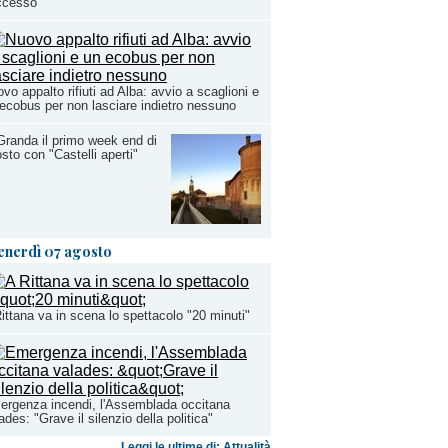
ccesso
vo appalto rifiuti ad Alba: avvio a scaglioni e
ecobus per non lasciare indietro nessuno
Granda il primo week end di
sto con "Castelli aperti"
enerdì 07 agosto
ittana va in scena lo spettacolo "20 minuti"
rgenza incendi, l'Assemblada occitana
ades: "Grave il silenzio della politica"
Leggi le ultime di: Attualità