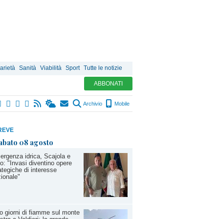
arietà
Sanità
Viabilità
Sport
Tutte le notizie
ABBONATI
Archivio
Mobile
REVE
abato 08 agosto
rgenza idrica, Scajola e
io: "Invasi diventino opere
ategiche di interesse
ionale"
o giorni di fiamme sul monte