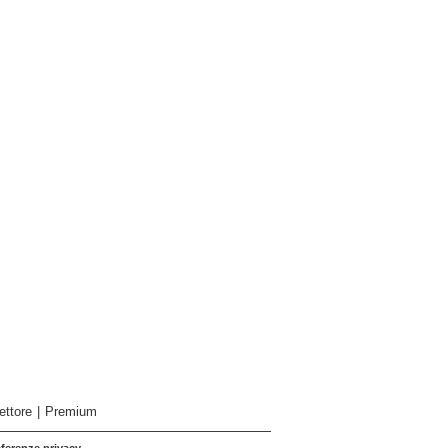
ettore
|
Premium
eferenze privacy