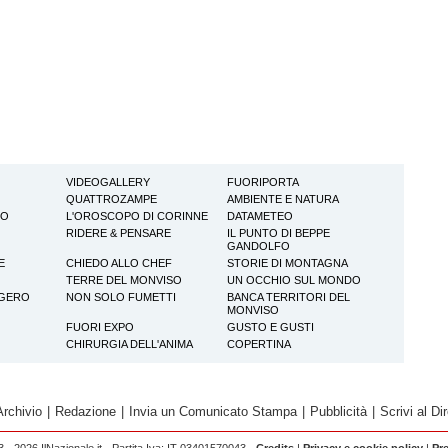
VIDEOGALLERY
FUORIPORTA
QUATTROZAMPE
AMBIENTE E NATURA
TO
L'OROSCOPO DI CORINNE
DATAMETEO
RIDERE & PENSARE
IL PUNTO DI BEPPE
GANDOLFO
E
CHIEDO ALLO CHEF
STORIE DI MONTAGNA
TERRE DEL MONVISO
UN OCCHIO SUL MONDO
GGERO
NON SOLO FUMETTI
BANCA TERRITORI DEL
MONVISO
FUORI EXPO
GUSTO E GUSTI
CHIRURGIA DELL'ANIMA
COPERTINA
Archivio
|
Redazione
|
Invia un Comunicato Stampa
|
Pubblicità
|
Scrivi al Dir
 - 2026 IlNazionale.it - Partita Iva: IT 03401570043 -
Credits
|
Privacy e cookie policy
|
Pr