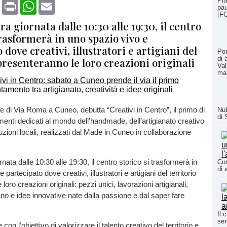
Pia
book
X
Print
WhatsApp
Email
pau
[F
ra giornata dalle 10:30 alle 19:30, il centro
trasformerà in uno spazio vivo e
 dove creativi, illustratori e artigiani del
Pon
di 
presenteranno le loro creazioni originali
Val
ma
e di Via Roma a Cuneo, debutta “Creativi in Centro”, il primo di
Nub
di 
enti dedicati al mondo dell’handmade, dell’artigianato creativo
uzioni locali, realizzati dal Made in Cuneo in collaborazione
rnata dalle 10:30 alle 19:30, il centro storico si trasformerà in
Cun
di 
partecipato dove creativi, illustratori e artigiani del territorio
loro creazioni originali: pezzi unici, lavorazioni artigianali,
mano e idee innovative nate dalla passione e dal saper fare
Il 
ser
 con l’obiettivo di valorizzare il talento creativo del territorio e