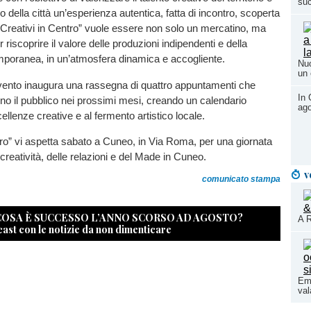
su
ro della città un’esperienza autentica, fatta di incontro, scoperta
“Creativi in Centro” vuole essere non solo un mercatino, ma
riscoprire il valore delle produzioni indipendenti e della
mporanea, in un’atmosfera dinamica e accogliente.
Nuo
un 
ento inaugura una rassegna di quattro appuntamenti che
In 
 il pubblico nei prossimi mesi, creando un calendario
ago
ellenze creative e al fermento artistico locale.
tro” vi aspetta sabato a Cuneo, in Via Roma, per una giornata
 creatività, delle relazioni e del Made in Cuneo.
v
comunicato stampa
 COSA È SUCCESSO L’ANNO SCORSO AD AGOSTO?
A R
cast con le notizie da non dimenticare
Eme
val