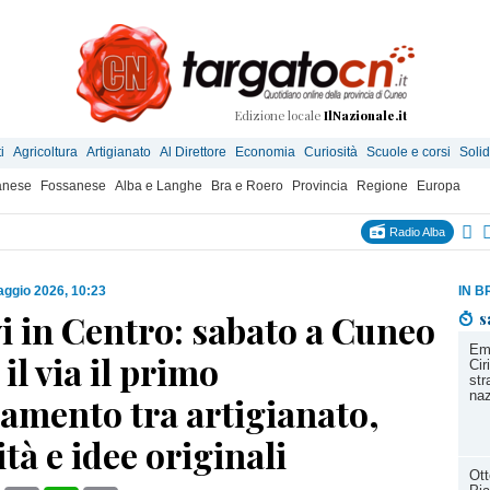
Edizione locale
IlNazionale.it
i
Agricoltura
Artigianato
Al Direttore
Economia
Curiosità
Scuole e corsi
Solid
anese
Fossanese
Alba e Langhe
Bra e Roero
Provincia
Regione
Europa
Radio Alba
ggio 2026, 10:23
IN B
i in Centro: sabato a Cuneo
s
Eme
il via il primo
Cir
str
naz
amento tra artigianato,
ità e idee originali
Ott