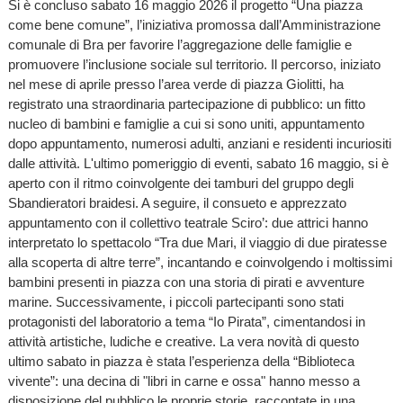
Si è concluso sabato 16 maggio 2026 il progetto “Una piazza
come bene comune”, l’iniziativa promossa dall’Amministrazione
comunale di Bra per favorire l’aggregazione delle famiglie e
promuovere l’inclusione sociale sul territorio. Il percorso, iniziato
nel mese di aprile presso l’area verde di piazza Giolitti, ha
registrato una straordinaria partecipazione di pubblico: un fitto
nucleo di bambini e famiglie a cui si sono uniti, appuntamento
dopo appuntamento, numerosi adulti, anziani e residenti incuriositi
dalle attività. L'ultimo pomeriggio di eventi, sabato 16 maggio, si è
aperto con il ritmo coinvolgente dei tamburi del gruppo degli
Sbandieratori braidesi. A seguire, il consueto e apprezzato
appuntamento con il collettivo teatrale Sciro’: due attrici hanno
interpretato lo spettacolo “Tra due Mari, il viaggio di due piratesse
alla scoperta di altre terre”, incantando e coinvolgendo i moltissimi
bambini presenti in piazza con una storia di pirati e avventure
marine. Successivamente, i piccoli partecipanti sono stati
protagonisti del laboratorio a tema “Io Pirata”, cimentandosi in
attività artistiche, ludiche e creative. La vera novità di questo
ultimo sabato in piazza è stata l’esperienza della “Biblioteca
vivente”: una decina di "libri in carne e ossa" hanno messo a
disposizione del pubblico le proprie storie, raccontate in una