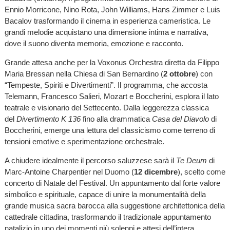
Ennio Morricone, Nino Rota, John Williams, Hans Zimmer e Luis
Bacalov trasformando il cinema in esperienza cameristica. Le
grandi melodie acquistano una dimensione intima e narrativa,
dove il suono diventa memoria, emozione e racconto.
Grande attesa anche per la Voxonus Orchestra diretta da Filippo
Maria Bressan nella Chiesa di San Bernardino (
2 ottobre
) con
“Tempeste, Spiriti e Divertimenti”. Il programma, che accosta
Telemann, Francesco Salieri, Mozart e Boccherini, esplora il lato
teatrale e visionario del Settecento. Dalla leggerezza classica
del
Divertimento K 136
fino alla drammatica
Casa del Diavolo
di
Boccherini, emerge una lettura del classicismo come terreno di
tensioni emotive e sperimentazione orchestrale.
A chiudere idealmente il percorso saluzzese sarà il
Te Deum
di
Marc-Antoine Charpentier nel Duomo (
12 dicembre
), scelto come
concerto di Natale del Festival. Un appuntamento dal forte valore
simbolico e spirituale, capace di unire la monumentalità della
grande musica sacra barocca alla suggestione architettonica della
cattedrale cittadina, trasformando il tradizionale appuntamento
natalizio in uno dei momenti più solenni e attesi dell’intera