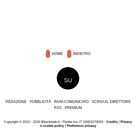
HOME
INDIETRO
SU
REDAZIONE
PUBBLICITÀ
INVIA COMUNICATO
SCRIVI AL DIRETTORE
RSS
PREMIUM
Copyright © 2013 - 2026 IlNazionale.it - Partita Iva: IT 03401570043 -
Credits
|
Privacy
e cookie policy
|
Preferenze privacy