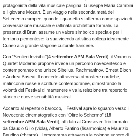
protagonista della vita musicale parigina, Giuseppe Maria Cambini
e il giovane Mozart. È un viaggio nella seconda metà del
Settecento europeo, quando il quartetto si afferma come spazio di
conversazione musicale e raffinata architettura formale. La
presenza di Bruni assume un valore simbolico speciale per il
territorio piemontese: la sua vicenda artistica collega idealmente
Cuneo alla grande stagione culturale francese.
Con “Sentieri Invisibili”(
4 settembre APM Sala Verdi
), il Voxonus
Quartet Moderno propone invece un percorso novecentesco e
contemporaneo che unisce Sibelius, Rachmaninov, Ernest Bloch
e Andrea Basevi. Il concerto attraversa atmosfere nordiche,
malinconie russe e scritture contemporanee, dimostrando la
volontà del Festival di mantenere viva la relazione tra repertorio
storico e nuove sensibilità musicali.
Accanto al repertorio barocco, il Festival apre lo sguardo verso il
Novecento cinematografico con “Oltre lo Schermo” (
18
settembre APM Sala Verdi
), affidato al Crossover Trio formato
da Claudio Gilio (viola), Alberto Fantino (fisarmonica) e Maurizio
Baudino (chitarra). Il programma attraversa le colonne sonore di