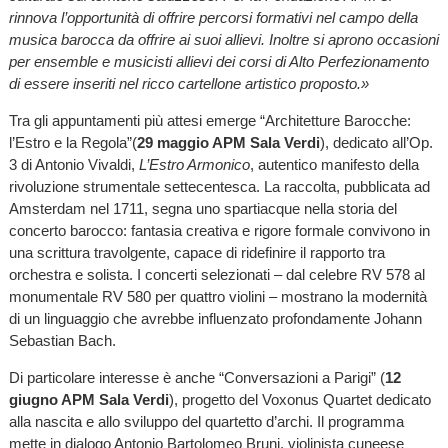
rinnova l’opportunità di offrire percorsi formativi nel campo della
musica barocca da offrire ai suoi allievi. Inoltre si aprono occasioni
per ensemble e musicisti allievi dei corsi di Alto Perfezionamento
di essere inseriti nel ricco cartellone artistico proposto.»
Tra gli appuntamenti più attesi emerge “Architetture Barocche:
l’Estro e la Regola”(
29 maggio APM Sala Verdi
), dedicato all’Op.
3 di Antonio Vivaldi,
L’Estro Armonico
, autentico manifesto della
rivoluzione strumentale settecentesca. La raccolta, pubblicata ad
Amsterdam nel 1711, segna uno spartiacque nella storia del
concerto barocco: fantasia creativa e rigore formale convivono in
una scrittura travolgente, capace di ridefinire il rapporto tra
orchestra e solista. I concerti selezionati – dal celebre RV 578 al
monumentale RV 580 per quattro violini – mostrano la modernità
di un linguaggio che avrebbe influenzato profondamente Johann
Sebastian Bach.
Di particolare interesse è anche “Conversazioni a Parigi” (
12
giugno APM Sala Verdi
), progetto del Voxonus Quartet dedicato
alla nascita e allo sviluppo del quartetto d’archi. Il programma
mette in dialogo Antonio Bartolomeo Bruni, violinista cuneese