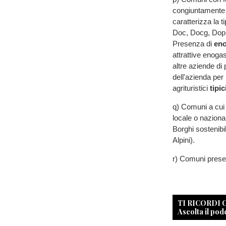
congiuntamente 
caratterizza la ti
Doc, Docg, Dop e
Presenza di
eno
attrattive enogas
altre aziende di 
dell'azienda per 
agrituristici
tipic
q) Comuni a cui 
locale o nazional
Borghi sostenibi
Alpini).
r) Comuni present
TI RICORDI
Ascolta il pod