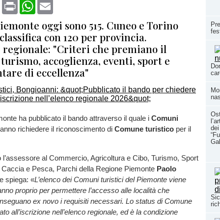
book
X
Print
WhatsApp
Email
 Piemonte oggi sono 515. Cuneo e Torino
Pre
fes
classifica con 120 per provincia.
 regionale: "Criteri che premiano il
turismo, accoglienza, eventi, sport e
Dom
tare di eccellenza"
car
Mom
nas
Ost
nte ha pubblicato il bando attraverso il quale i
Comuni
l’a
dei
ranno richiedere il riconoscimento di
Comune turistico
per il
“Fu
Ga
 l’assessore al Commercio, Agricoltura e Cibo, Turismo, Sport
, Caccia e Pesca, Parchi della Regione Piemonte
Paolo
he spiega: «
L’elenco dei Comuni turistici del Piemonte viene
anno proprio per permettere l’accesso alle località che
Sic
nseguano ex novo i requisiti necessari. Lo status di Comune
ric
lato all’iscrizione nell’elenco regionale, ed è la condizione