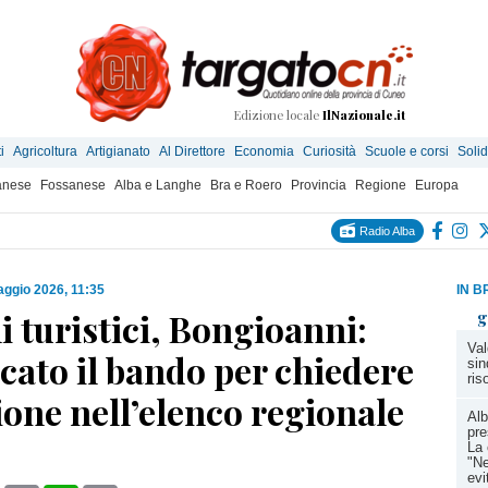
Edizione locale
IlNazionale.it
i
Agricoltura
Artigianato
Al Direttore
Economia
Curiosità
Scuole e corsi
Solid
anese
Fossanese
Alba e Langhe
Bra e Roero
Provincia
Regione
Europa
Radio Alba
ggio 2026, 11:35
IN B
 turistici, Bongioanni:
g
Val
cato il bando per chiedere
sin
ris
zione nell’elenco regionale
Alb
pre
La 
"Ne
evi