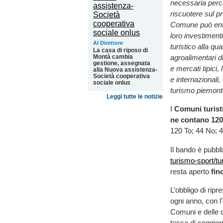
necessaria perché
riscuotere sul pro
Comune può entra
loro investiment
Al Direttore
turistico alla qu
La casa di riposo di
Montà cambia
agroalimentari di
gestione, assegnata
e mercati tipici,
alla Nuova assistenza-
Società cooperativa
e internazionali
sociale onlus
turismo piemon
Leggi tutte le notizie
I
Comuni turisti
ne contano 12
120 To; 44 No; 
Il bando è pubbl
turismo-sport/tu
resta aperto
fino
L’obbligo di ripr
ogni anno, con l
Comuni e delle cit
tassa di soggiorn