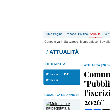
Prima Pagina
Cronaca
Politica
Attualità
Event
Cuneo e valli
Saluzzese
Monregalese
Savigli
/
ATTUALITÀ
CHE TEMPO FA
ATTUALITÀ
|
26 ma
Comuni
Webcam in LIVE
Webcam
"Pubbli
l’iscri
ACCADEVA UN ANNO FA
2026"