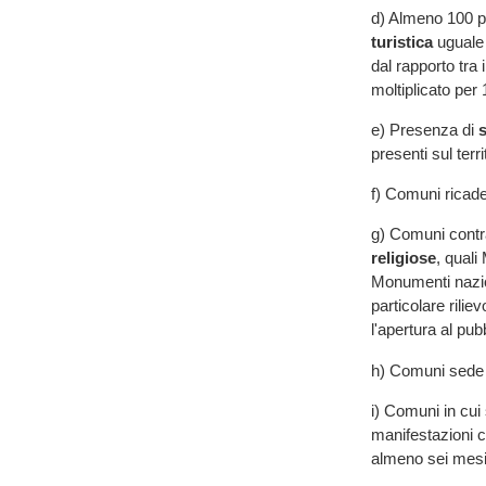
d) Almeno 100 pos
turistica
uguale o
dal rapporto tra 
moltiplicato per 
e) Presenza di
presenti sul terr
f) Comuni ricaden
g) Comuni contra
religiose
, quali
Monumenti naziona
particolare rili
l'apertura al pu
h) Comuni sede
i) Comuni in cui
manifestazioni cu
almeno sei mesi 