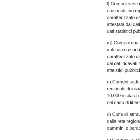
l) Comuni sede 
nazionale e/o re
caratterizzato da
attestata dai dat
dati statistici pub
m) Comuni qualif
valenza nazional
caratterizzato da
dai dati ricavati 
statistici pubblici
n) Comuni sede di
regionale di iniz
10.000 visitatori 
nel caso di libero
o) Comuni attrave
dalla rete region
cammini e percor
p) Comuni con f