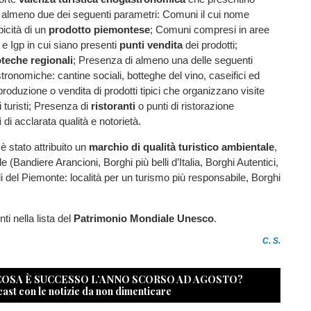
almeno due dei seguenti parametri: Comuni il cui nome
picità di un
prodotto piemontese
; Comuni compresi in aree
 Igp in cui siano presenti
punti vendita
dei prodotti;
teche regionali
; Presenza di almeno una delle seguenti
tronomiche: cantine sociali, botteghe del vino, caseifici ed
produzione o vendita di prodotti tipici che organizzano visite
i turisti; Presenza di
ristoranti
o punti di ristorazione
i
di acclarata qualità e notorietà.
è stato attribuito un
marchio di qualità turistico ambientale
,
e (Bandiere Arancioni, Borghi più belli d’Italia, Borghi Autentici,
li del Piemonte: località per un turismo più responsabile, Borghi
i nella lista del
Patrimonio Mondiale Unesco
.
C. S.
 COSA È SUCCESSO L’ANNO SCORSO AD AGOSTO?
cast con le notizie da non dimenticare