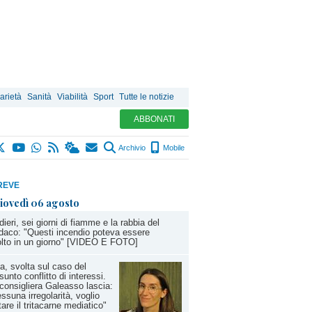
arietà
Sanità
Viabilità
Sport
Tutte le notizie
ABBONATI
Archivio
Mobile
REVE
iovedì 06 agosto
dieri, sei giorni di fiamme e la rabbia del
daco: "Questi incendio poteva essere
olto in un giorno" [VIDEO E FOTO]
a, svolta sul caso del
sunto conflitto di interessi.
consigliera Galeasso lascia:
ssuna irregolarità, voglio
tare il tritacarne mediatico"