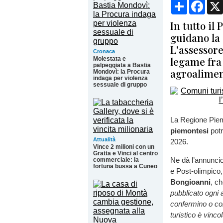
Condividi
Face
In tutto il
guidano la 
L'assessore
Cronaca
legame fra 
Molestata e
palpeggiata a Bastia
agroalimen
Mondovì: la Procura
indaga per violenza
sessuale di gruppo
La Regione Piemo
piemontesi
pot
Attualità
2026.
Vince 2 milioni con un
Gratta e Vinci al centro
Ne dà l’annuncio
commerciale: la
fortuna bussa a Cuneo
e Post-olimpico
Bongioanni
, c
pubblicato ogni 
confermino o co
turistico è vinco