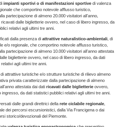
di
impianti sportivi o di manifestazioni sportive
di valenza
gionale che comportino notevole afflusso turistico,
lla partecipazione di almeno 20.000 visitatori all'anno,
i ricavati dalle biglietterie ovvero, nel caso di libero ingresso, da
blici relativi agli ultimi tre anni.
icati dalla presenza di
attrattive naturalistico-ambientali
, di
e e/o regionale, che comportino notevole afflusso turistico,
lla partecipazione di almeno 10.000 visitatori all'anno attestata
dalle biglietterie ovvero, nel caso di libero ingresso, da dati
 relativi agli ultimi tre anni.
 attrattive turistiche e/o strutture turistiche di rilievo almeno
iativa privata caratterizzate dalla partecipazione di almeno
all'anno attestata dai dati
ricavati dalle biglietterie
ovvero,
 ingresso, da dati statistici pubblici relativi agli ultimi tre anni.
rsati dalle grandi direttrici della
rete ciclabile regionale
,
ale dei percorsi escursionistici, dalla Via Francigena o dai
si storico/devozionali del Piemonte.
orte
valenza turistica enogastronomica
che presentino