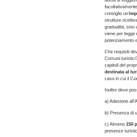
facoltativamente,
consiglio un'
imp
strutture ricettiv
gradualità, sino
viene per legge 
potenziamento e
Che requisiti de
Comuni turistici
capitoli del prop
destinata al tu
caso in cui il Co
Inoltre deve po
a) Adesione all'
b) Presenza di un
c) Almeno
150 p
presenze turisti