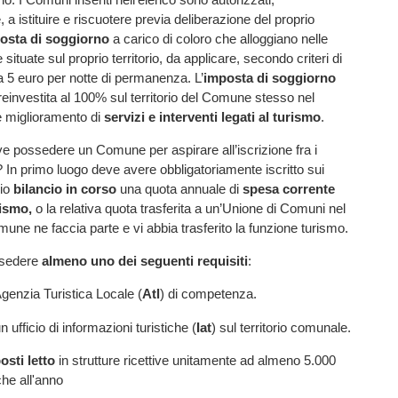
 a istituire e riscuotere previa deliberazione del proprio
osta di soggiorno
a carico di coloro che alloggiano nelle
e situate sul proprio territorio, da applicare, secondo criteri di
 a 5 euro per notte di permanenza. L’
imposta di soggiorno
reinvestita al 100% sul territorio del Comune stesso nel
 miglioramento di
servizi e interventi legati al turismo
.
ve possedere un Comune per aspirare all’iscrizione fra i
? In primo luogo deve avere obbligatoriamente iscritto sui
rio
bilancio in corso
una quota annuale di
spesa corrente
rismo,
o la relativa quota trasferita a un’Unione di Comuni nel
mune ne faccia parte e vi abbia trasferito la funzione turismo.
ssedere
almeno uno dei seguenti requisiti
:
Agenzia Turistica Locale (
Atl
) di competenza.
 ufficio di informazioni turistiche (
Iat
) sul territorio comunale.
osti letto
in strutture ricettive unitamente ad almeno 5.000
che all'anno