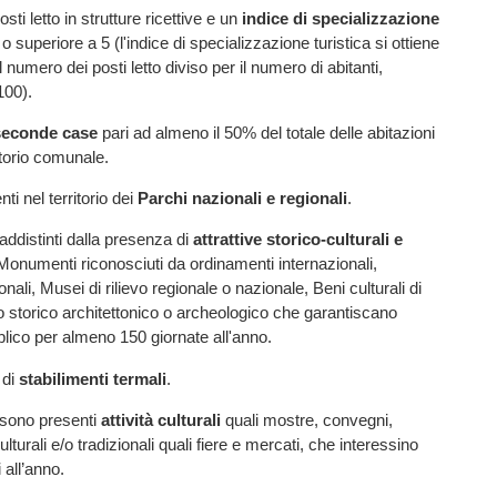
ti letto in strutture ricettive e un
indice di specializzazione
 superiore a 5 (l'indice di specializzazione turistica si ottiene
il numero dei posti letto diviso per il numero di abitanti,
100).
seconde case
pari ad almeno il 50% del totale delle abitazioni
itorio comunale.
ti nel territorio dei
Parchi nazionali e regionali
.
ddistinti dalla presenza di
attrattive storico-culturali e
 Monumenti riconosciuti da ordinamenti internazionali,
li, Musei di rilievo regionale o nazionale, Beni culturali di
evo storico architettonico o archeologico che garantiscano
bblico per almeno 150 giornate all'anno.
 di
stabilimenti termali
.
 sono presenti
attività culturali
quali mostre, convegni,
lturali e/o tradizionali quali fiere e mercati, che interessino
all’anno.