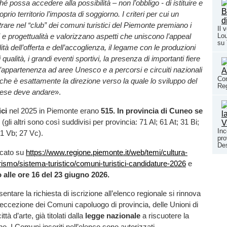
 possa accedere alla possibilità – non l’obbligo - di istituire e
prio territorio l’imposta di soggiorno. I criteri per cui un
re nel “club” dei comuni turistici del Piemonte premiano i
Il 
Lou
i e progettualità e valorizzano aspetti che uniscono l’appeal
su
alità dell’offerta e dell’accoglienza, il legame con le produzioni
 qualità, i grandi eventi sportivi, la presenza di importanti fiere
 l’appartenenza ad aree Unesco e a percorsi e circuiti nazionali
Con
, che è esattamente la direzione verso la quale lo sviluppo del
Reg
tese deve andare
».
ci
nel 2025 in Piemonte erano
515. In provincia di Cuneo se
0
(gli altri sono così suddivisi per provincia: 71 Al; 61 At; 31 Bi;
Inc
41 Vb; 27 Vc).
pro
Des
icato su
https://www.regione.piemonte.it/web/temi/cultura-
rismo/sistema-turistico/comuni-turistici-candidature-2026
e
 alle ore 16 del 23 giugno 2026.
esentare la richiesta di iscrizione all’elenco regionale si rinnova
’eccezione dei Comuni capoluogo di provincia, delle Unioni di
tà d’arte, già titolati dalla
legge nazionale
a riscuotere la
o. I Comuni inseriti nell’elenco sono autorizzati,