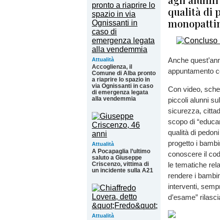
qualità di 
monopatti
Anche quest’ann
Attualità
Accoglienza, il
appuntamento con
Comune di Alba pronto
a riaprire lo spazio in
via Ognissanti in caso
Con video, sched
di emergenza legata
alla vendemmia
piccoli alunni su
sicurezza, cittad
scopo di “educare”
qualità di pedoni
progetto i bambin
Attualità
A Pocapaglia l’ultimo
conoscere il codi
saluto a Giuseppe
Criscenzo, vittima di
le tematiche rela
un incidente sulla A21
rendere i bambin
interventi, semp
d’esame” rilascia
Attualità