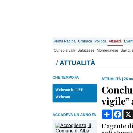
Prima Pagina
Cronaca
Politica
Attualità
Event
Cuneo e valli
Saluzzese
Monregalese
Savigli
/
ATTUALITÀ
CHE TEMPO FA
ATTUALITÀ
|
26 ma
Conclus
Webcam in LIVE
Webcam
vigile”
Condividi
Face
ACCADEVA UN ANNO FA
L'agente di
agli alunni 