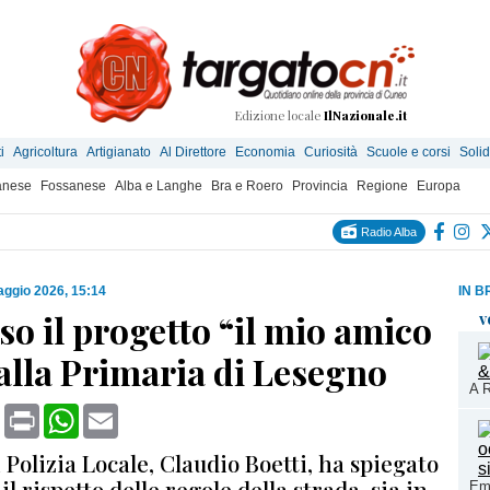
Edizione locale
IlNazionale.it
i
Agricoltura
Artigianato
Al Direttore
Economia
Curiosità
Scuole e corsi
Solid
anese
Fossanese
Alba e Langhe
Bra e Roero
Provincia
Regione
Europa
Radio Alba
ggio 2026, 15:14
IN B
o il progetto “il mio amico
v
 alla Primaria di Lesegno
A R
book
X
Print
WhatsApp
Email
 Polizia Locale, Claudio Boetti, ha spiegato
il rispetto delle regole della strada, sia in
Eme