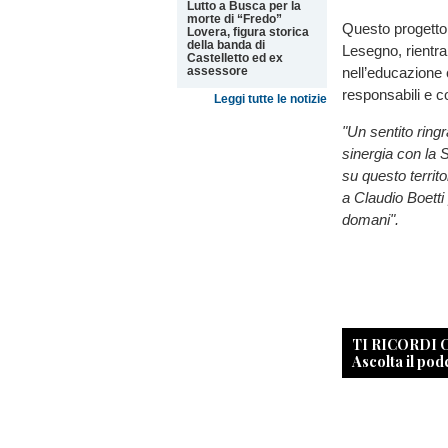
Lutto a Busca per la
morte di “Fredo”
Questo progetto,
Lovera, figura storica
della banda di
Lesegno, rientr
Castelletto ed ex
nell’educazione 
assessore
responsabili e c
Leggi tutte le notizie
"Un sentito rin
sinergia con la 
su questo territo
a Claudio Boetti p
domani".
TI RICORDI
Ascolta il pod