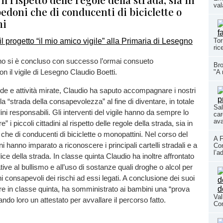
val
pedoni che di conducenti di biciclette o
ni
Tor
ric
o si è concluso con successo l’ormai consueto
Bro
 il vigile di Lesegno Claudio Boetti.
"A 
e e attività mirate, Claudio ha saputo accompagnare i nostri
lla “strada della consapevolezza” al fine di diventare, in totale
Sal
ini responsabili. Gli interventi del vigile hanno da sempre lo
car
ava
 i piccoli cittadini al rispetto delle regole della strada, sia in
 che di conducenti di biciclette o monopattini. Nel corso del
A F
i hanno imparato a riconoscere i principali cartelli stradali e a
Con
l’a
ce della strada. In classe quinta Claudio ha inoltre affrontato
tive al bullismo e all’uso di sostanze quali droghe o alcol per
i consapevoli dei rischi ad essi legati. A conclusione dei suoi
re in classe quinta, ha somministrato ai bambini una “prova
Val
ndo loro un attestato per avvallare il percorso fatto.
Co