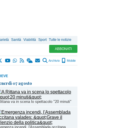
arietà
Sanità
Viabilità
Sport
Tutte le notizie
ABBONATI
Archivio
Mobile
REVE
enerdì 07 agosto
ittana va in scena lo spettacolo "20 minuti"
rgenza incendi, l'Assemblada occitana