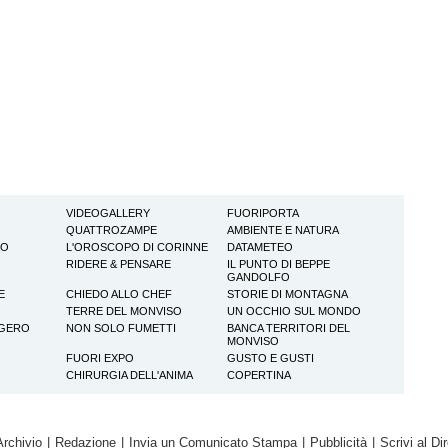
VIDEOGALLERY
FUORIPORTA
QUATTROZAMPE
AMBIENTE E NATURA
TO
L'OROSCOPO DI CORINNE
DATAMETEO
RIDERE & PENSARE
IL PUNTO DI BEPPE
GANDOLFO
E
CHIEDO ALLO CHEF
STORIE DI MONTAGNA
TERRE DEL MONVISO
UN OCCHIO SUL MONDO
GGERO
NON SOLO FUMETTI
BANCA TERRITORI DEL
MONVISO
FUORI EXPO
GUSTO E GUSTI
CHIRURGIA DELL'ANIMA
COPERTINA
Archivio
|
Redazione
|
Invia un Comunicato Stampa
|
Pubblicità
|
Scrivi al Dir