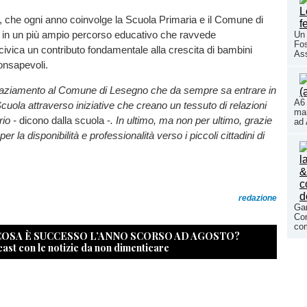
 che ogni anno coinvolge la Scuola Primaria e il Comune di
a in un più ampio percorso educativo che ravvede
Un 
Fos
civica un contributo fondamentale alla crescita di bambini
As
onsapevoli.
graziamento al Comune di Lesegno che da sempre sa entrare in
A6 
Scuola attraverso iniziative che creano un tessuto di relazioni
mar
rio -
dicono dalla scuola -
. In ultimo, ma non per ultimo, grazie
ad 
er la disponibilità e professionalità verso i piccoli cittadini di
redazione
Gar
Con
com
 COSA È SUCCESSO L’ANNO SCORSO AD AGOSTO?
cast con le notizie da non dimenticare