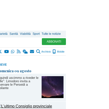
arietà
Sanità
Viabilità
Sport
Tutte le notizie
ABBONATI
Archivio
Mobile
REVE
omenica 09 agosto
quindi uscimmo a riveder le
lle": Limodoro invita a
ervare le Perseidi a
ilante