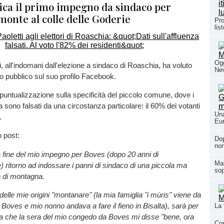
ca il primo impegno da sindaco per
monte al colle delle Goderie
Pro
lis
Ogg
i, all'indomani dall'elezione a sindaco di Roaschia, ha voluto
Nev
to pubblico sul suo profilo Facebook.
a puntualizzazione sulla specificità del piccolo comune, dove i
za sono falsati da una circostanza particolare: il 60% dei votanti
Una
o.
Eur
o post:
Dop
non
a fine del mio impegno per Boves (dopo 20 anni di
Mal
 ritorno ad indossare i panni di sindaco di una piccola ma
sop
 di montagna.
delle mie origini "montanare" (la mia famiglia "i mùris" viene da
oves e mio nonno andava a fare il fieno in Bisalta), sarà per
La 
la che la sera del mio congedo da Boves mi disse "bene, ora
Con