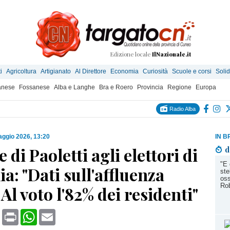
Edizione locale
IlNazionale.it
i
Agricoltura
Artigianato
Al Direttore
Economia
Curiosità
Scuole e corsi
Solid
anese
Fossanese
Alba e Langhe
Bra e Roero
Provincia
Regione
Europa
Radio Alba
ggio 2026, 13:20
IN B
e di Paoletti agli elettori di
d
"E 
a: "Dati sull'affluenza
ste
oss
Rob
. Al voto l'82% dei residenti"
book
X
Print
WhatsApp
Email