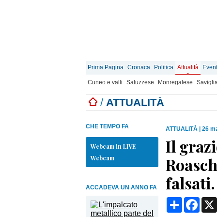
Prima Pagina
Cronaca
Politica
Attualità
Event
Cuneo e valli
Saluzzese
Monregalese
Savigli
/
ATTUALITÀ
CHE TEMPO FA
ATTUALITÀ
|
26 ma
Il grazi
Webcam in LIVE
Webcam
Roaschi
falsati
ACCADEVA UN ANNO FA
Condividi
Face