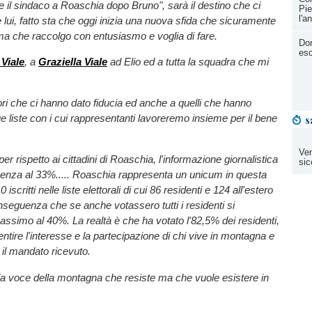
re il sindaco a Roaschia dopo Bruno", sarà il destino che ci
Pie
l'a
 lui, fatto sta che oggi inizia una nuova sfida che sicuramente
ma che raccolgo con entusiasmo e voglia di fare.
Dom
esc
Viale
, a
Graziella Viale
ad Elio ed a tutta la squadra che mi
tori che ci hanno dato fiducia ed anche a quelli che hanno
ue liste con i cui rappresentanti lavoreremo insieme per il bene
s
Ven
per rispetto ai cittadini di Roaschia, l'informazione giornalistica
sic
luenza al 33%..... Roaschia rappresenta un unicum in questa
iscritti nelle liste elettorali di cui 86 residenti e 124 all'estero
seguenza che se anche votassero tutti i residenti si
assimo al 40%. La realtà è che ha votato l'82,5% dei residenti,
entire l'interesse e la partecipazione di chi vive in montagna e
 il mandato ricevuto.
la voce della montagna che resiste ma che vuole esistere in