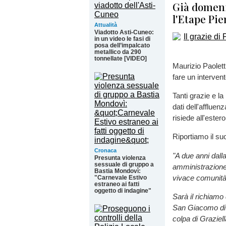
Già domeni
l'Etape Pie
Attualità
Viadotto Asti-Cuneo:
in un video le fasi di
posa dell’impalcato
metallico da 290
tonnellate [VIDEO]
Maurizio Paolett
fare un interven
Tanti grazie e l
dati dell'affluen
risiede all'ester
Riportiamo il su
Cronaca
"A due anni dall
Presunta violenza
sessuale di gruppo a
amministrazione)
Bastia Mondovì:
vivace comunità
"Carnevale Estivo
estraneo ai fatti
oggetto di indagine"
Sarà il richiamo 
San Giacomo di B
colpa di Graziel