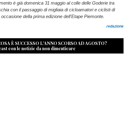
mento è già domenica 31 maggio al colle delle Goderie tra
ia con il passaggio di migliaia di cicloamatori e ciclisti di
n occasione della prima edizione dell'Etape Piemonte.
redazione
 COSA È SUCCESSO L’ANNO SCORSO AD AGOSTO?
cast con le notizie da non dimenticare