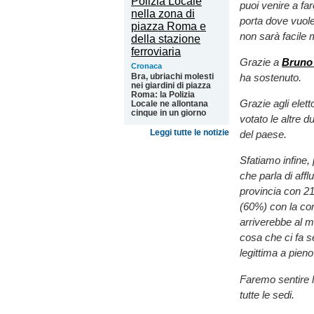
puoi venire a fa
porta dove vuole
non sarà facile 
Grazie a
Bruno 
Cronaca
ha sostenuto.
Bra, ubriachi molesti
nei giardini di piazza
Roma: la Polizia
Grazie agli elet
Locale ne allontana
cinque in un giorno
votato le altre d
Leggi tutte le notizie
del paese.
Sfatiamo infine, 
che parla di aff
provincia con 210 
(60%) con la con
arriverebbe al m
cosa che ci fa s
legittima a pieno
Faremo sentire 
tutte le sedi.