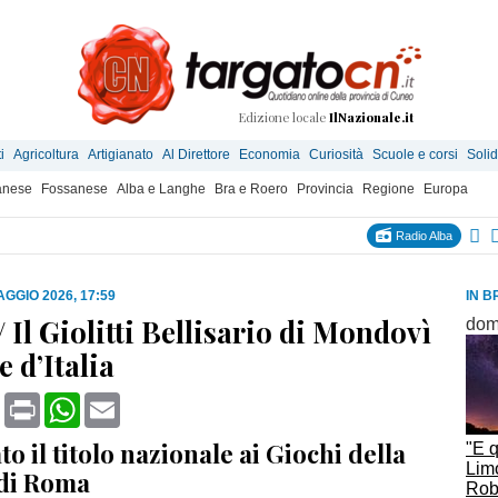
Edizione locale
IlNazionale.it
i
Agricoltura
Artigianato
Al Direttore
Economia
Curiosità
Scuole e corsi
Solid
anese
Fossanese
Alba e Langhe
Bra e Roero
Provincia
Regione
Europa
Radio Alba
AGGIO 2026, 17:59
IN B
Il Giolitti Bellisario di Mondovì
dom
 d’Italia
book
X
Print
WhatsApp
Email
o il titolo nazionale ai Giochi della
"E q
Limo
di Roma
Rob