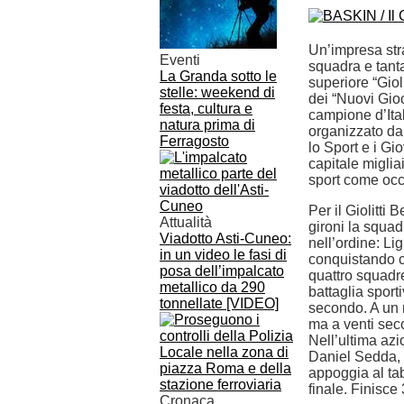
Un’impresa stra
Eventi
squadra e tanta
La Granda sotto le
superiore “Gioli
stelle: weekend di
dei “Nuovi Gio
festa, cultura e
campione d’Ital
natura prima di
organizzato dal
Ferragosto
lo Sport e i Gio
capitale migliai
sport come occ
Per il Giolitti 
Attualità
gironi la squa
Viadotto Asti-Cuneo:
nell’ordine: Li
in un video le fasi di
conquistando co
posa dell’impalcato
quattro squadre
metallico da 290
battaglia sport
tonnellate [VIDEO]
secondo. A un m
ma a venti seco
Nell’ultima az
Daniel Sedda, p
appoggia al tab
finale. Finisce 
Cronaca