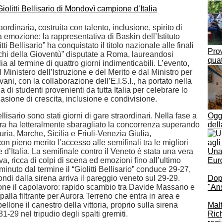
ordinaria, costruita con talento, inclusione, spirito di
 emozione: la rappresentativa di Baskin dell’Istituto
tti Bellisario” ha conquistato il titolo nazionale alle finali
Prov
chi della Gioventù” disputate a Roma, laureandosi
quat
ia al termine di quattro giorni indimenticabili. L’evento,
 Ministero dell’Istruzione e del Merito e dal Ministro per
vani, con la collaborazione dell’E.I.S.I., ha portato nella
a di studenti provenienti da tutta Italia per celebrare lo
asione di crescita, inclusione e condivisione.
Bellisario sono stati giorni di gare straordinari. Nella fase a
Oggi
dra ha letteralmente sbaragliato la concorrenza superando
del
guria, Marche, Sicilia e Friuli-Venezia Giulia,
n pieno merito l’accesso alle semifinali tra le migliori
 d’Italia. La semifinale contro il Veneto è stata una vera
Una 
iva, ricca di colpi di scena ed emozioni fino all’ultimo
Euro
inuto dal termine il “Giolitti Bellisario” conduce 29-27,
ndi dalla sirena arriva il pareggio veneto sul 29-29.
Dop
ione il capolavoro: rapido scambio tra Davide Massano e
"Ans
alla filtrante per Aurora Terreno che entra in area e
ellone il canestro della vittoria, proprio sulla sirena
Malt
31-29 nel tripudio degli spalti gremiti.
Rich