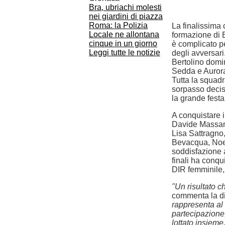
Bra, ubriachi molesti
nei giardini di piazza
Roma: la Polizia
La finalissima 
Locale ne allontana
formazione di B
cinque in un giorno
è complicato per
Leggi tutte le notizie
degli avversari
Bertolino domi
Sedda e Aurora
Tutta la squadr
sorpasso decisi
la grande festa
A conquistare i
Davide Massano
Lisa Sattragno
Bevacqua, Noe
soddisfazione 
finali ha conqu
DIR femminile,
"Un risultato c
commenta la di
rappresenta al 
partecipazione,
lottato insieme