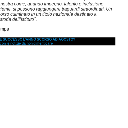
dimostra come, quando impegno, talento e inclusione
eme, si possono raggiungere traguardi straordinari. Un
orso culminato in un titolo nazionale destinato a
toria dell’Istituto".
ampa
A È SUCCESSO L’ANNO SCORSO AD AGOSTO?
 con le notizie da non dimenticare