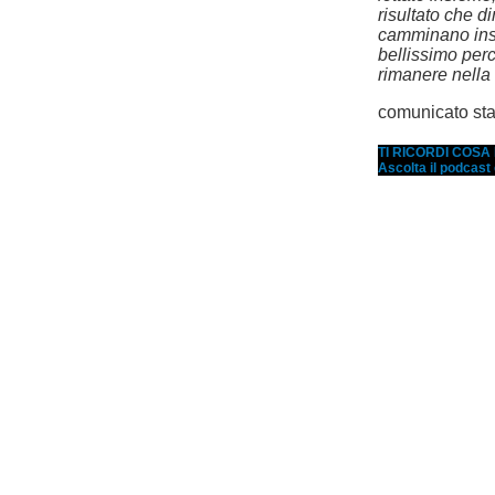
risultato che 
camminano insi
bellissimo perc
rimanere nella s
comunicato st
TI RICORDI COS
Ascolta il podcast