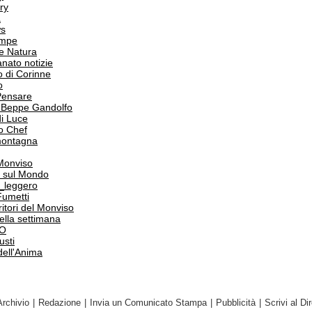
ry
a
s
ampe
e Natura
anato notizie
o di Corinne
o
Pensare
i Beppe Gandolfo
i Luce
o Chef
 montagna
 Monviso
 sul Mondo
o_leggero
Fumetti
itori del Monviso
 della settimana
PO
usti
dell'Anima
Archivio
|
Redazione
|
Invia un Comunicato Stampa
|
Pubblicità
|
Scrivi al Dir