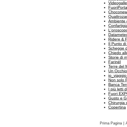
Videogalle
FuoriPort
Choconew
Quattroz
Ambiente 
Confartigi
L'oroscop
Datamete
Ridere & 
Il Punto d
Schegge d
Chiedo all
Storie di
Farinél
Terre del
Un Occhio
io_viaggi
Non solo 
Banca Terr
I più letti
Fuori EX
Gusto e G
Chirurgia 
Copertina
Prima Pagina
|