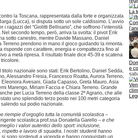
regi
La 
contro la Toscana, rappresentata dalla forte e organizzata
arga (Lucca), si disputa sotto un sole caldissimo. L’avvio
Conf
 i ragazzi del “Giolitti Bellisario”, che soffrono l’intensità
l'a
. Nel secondo tempo, però, arriva la svolta: il pivot Erik
na sotto canestro, mentre Davide Massano, Daniel
 Terreno prendono in mano il gioco guidando la rimonta.
a risponde con carattere, energia e compattezza fino al
vo a metà ripresa. Il risultato finale dice 45-39 e scatena
 tricolore.
Dom
e co
l titolo nazionale sono stati: Erik Bertolino, Daniel Sedda,
sab
, Alessandro Fresia, Francesco Roatta, Aurora Terreno,
, Eleonora Avesani, Giada Capasso, Greta Mauro, Asia
Ven
mi Marengo, Miriam Faccia e Chiara Terreno. Grande
clim
anche per Lucia Terreno della classe 2ª Agrario, che alle
Legg
istato uno splendido terzo posto nei 100 metri categoria
 salendo sul podio nazionale.
he riempie d’orgoglio tutta la comunità scolastica
–
rigente scolastica prof.ssa Donatella Garello –
e che
meglio i valori autentici dello sport: inclusione,
 rispetto e lavoro di squadra. I nostri studenti hanno
, si sono sostenuti a vicenda e hanno conquistato un