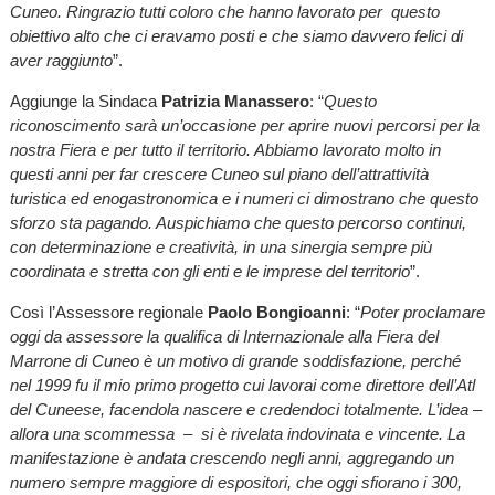
Cuneo. Ringrazio tutti coloro che hanno lavorato per questo
obiettivo alto che ci eravamo posti e che siamo davvero felici di
aver raggiunto
”.
Aggiunge la Sindaca
Patrizia Manassero
: “
Questo
riconoscimento sarà un’occasione per aprire nuovi percorsi per la
nostra Fiera e per tutto il territorio. Abbiamo lavorato molto in
questi anni per far crescere Cuneo sul piano dell’attrattività
turistica ed enogastronomica e i numeri ci dimostrano che questo
sforzo sta pagando. Auspichiamo che questo percorso continui,
con determinazione e creatività, in una sinergia sempre più
coordinata e stretta con gli enti e le imprese del territorio
”.
Così l’Assessore regionale
Paolo Bongioanni
: “
Poter proclamare
oggi da assessore la qualifica di Internazionale alla Fiera del
Marrone di Cuneo è un motivo di grande soddisfazione, perché
nel 1999 fu il mio primo progetto cui lavorai come direttore dell’Atl
del Cuneese, facendola nascere e credendoci totalmente. L’idea –
allora una scommessa – si è rivelata indovinata e vincente. La
manifestazione è andata crescendo negli anni, aggregando un
numero sempre maggiore di espositori, che oggi sfiorano i 300,