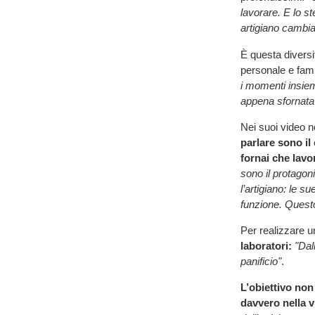
lavorare. E lo s
artigiano cambia
È questa divers
personale e fami
i momenti insiem
appena sfornata 
Nei suoi video n
parlare sono
il
fornai che lavo
sono il protagon
l’artigiano: le s
funzione. Questo
Per realizzare 
laboratori:
"Dal
panificio"
.
L’obiettivo non
davvero nella v