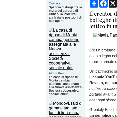
Condividi
Face
Cronaca
Spaccio di droga tra le
mura del carcere di
Il creator 
Cuneo: la Procura
archivia le posizioni di
botteghe d
due agenti
antico in 
C’è un profumo c
cotto a legna ne
mani infarinate 
Un patrimonio s
Al Direttore
il canale YouTu
La casa di riposo di
Montà cambia
Revello, nel cu
gestione, assegnata
alla Nuova assistenza-
ricchezza pazze
Società cooperativa
portano avanti i
sociale onlus
così ogni giorno
Greataly Food, n
un semplice ca