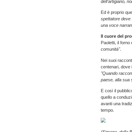
dell’artigiano, n
Ed è proprio que
spettatore deve 
una voce narrant
Il cuore del pr
Paoletti, il forn
comunità"
.
Nei suoi raccont
centenari, dove
"Quando racconti
paese, alla sua s
E così il pubblic
quello a conduzi
avanti una tradiz
tempo.
(Simone, della B