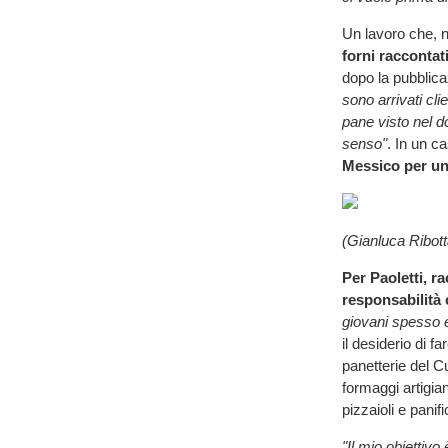
Un lavoro che, ne
forni raccontati
dopo la pubblica
sono arrivati cli
pane visto nel 
senso"
. In un c
Messico per un
(Gianluca Ribott
Per Paoletti, r
responsabilità 
giovani spesso e
il desiderio di f
panetterie del 
formaggi artigian
pizzaioli e panifi
"Il mio obiettiv