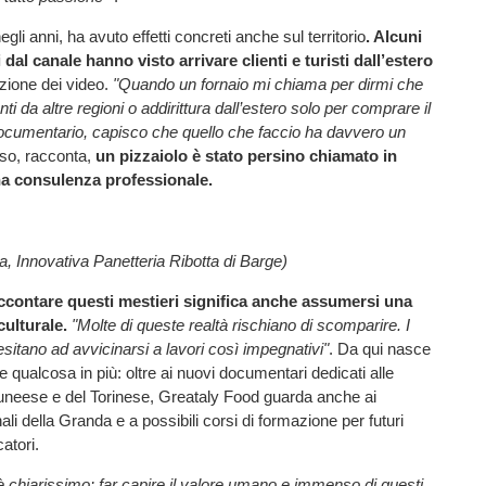
gli anni, ha avuto effetti concreti anche sul territorio
. Alcuni
 dal canale hanno visto arrivare clienti e turisti dall’estero
zione dei video.
"Quando un fornaio mi chiama per dirmi che
enti da altre regioni o addirittura dall’estero solo per comprare il
documentario, capisco che quello che faccio ha davvero un
aso, racconta,
un pizzaiolo è stato persino chiamato in
a consulenza professionale.
a, Innovativa Panetteria Ribotta di Barge)
accontare questi mestieri significa anche assumersi una
culturale.
"Molte di queste realtà rischiano di scomparire. I
sitano ad avvicinarsi a lavori così impegnativi"
. Da qui nasce
are qualcosa in più: oltre ai nuovi documentari dedicati alle
Cuneese e del Torinese, Greataly Food guarda anche ai
ali della Granda e a possibili corsi di formazione per futuri
catori.
o è chiarissimo: far capire il valore umano e immenso di questi