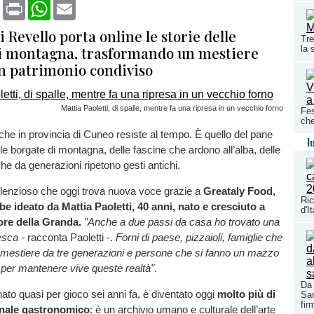
book
X
Print
WhatsApp
Email
di Revello porta online le storie delle
Tre
i montagna, trasformando un mestiere
la 
un patrimonio condiviso
Mattia Paoletti, di spalle, mentre fa una ripresa in un vecchio forno
Fes
che
he in provincia di Cuneo resiste al tempo. È quello del pane
l
lle borgate di montagna, delle fascine che ardono all’alba, delle
che da generazioni ripetono gesti antichi.
ilenzioso che oggi trova nuova voce grazie a
Greataly Food,
Ri
be ideato da Mattia Paoletti, 40 anni, nato e cresciuto a
d'I
ore della Granda.
"Anche a due passi da casa ho trovato una
sca -
racconta Paoletti -.
Forni di paese, pizzaioli, famiglie che
l mestiere da tre generazioni e persone che si fanno un mazzo
 per mantenere vive queste realtà"
.
Da 
ato quasi per gioco sei anni fa, è diventato oggi
molto più di
Sar
fir
nale gastronomico
: è un archivio umano e culturale dell’arte