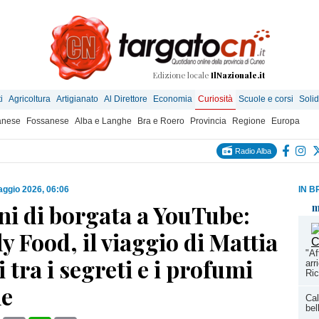
Edizione locale
IlNazionale.it
i
Agricoltura
Artigianato
Al Direttore
Economia
Curiosità
Scuole e corsi
Solid
anese
Fossanese
Alba e Langhe
Bra e Roero
Provincia
Regione
Europa
Radio Alba
ggio 2026, 06:06
IN B
ni di borgata a YouTube:
m
y Food, il viaggio di Mattia
"Af
i tra i segreti e i profumi
arr
Ric
ne
Cal
bel