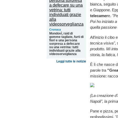
bianca, seguito a
e Giappone. Epp
telecamer
e.
"Pe
Poi ho iniziato 
quella passione 
Cronaca
Mondovì, raid di
All’inizio il cibo
gomme tagliate, furti di
fiori e una persona
tecnica visiva"
,
sorpresa a defecare
su una vetrina: tutti
prodotto. Mi int
individuati grazie alla
videosorveglianza
storia, la fatica, 
Leggi tutte le notizie
È lì che nasce 
parole tra
“Grea
missione: raccont
(La creazione d
Napoli", la prim
Pane e pizza, pe
profondissimi.
"