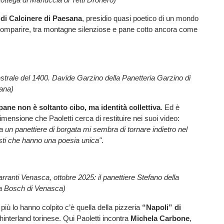
 di Calcinere di Paesana
, presidio quasi poetico di un mondo
scomparire, tra montagne silenziose e pane cotto ancora come
trale del 1400. Davide Garzino della Panetteria Garzino di
ana)
pane non è soltanto cibo, ma identità collettiva
. Ed è
imensione che Paoletti cerca di restituire nei suoi video:
 un panettiere di borgata mi sembra di tornare indietro nel
ti che hanno una poesia unica"
.
rranti Venasca, ottobre 2025: il panettiere Stefano della
 a Bosch di Venasca)
 più lo hanno colpito c’è quella della pizzeria
“Napoli” di
l'hinterland torinese.
Qui Paoletti incontra
Michela Carbone
,