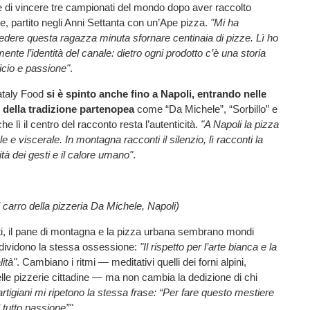
 di vincere tre campionati del mondo dopo aver raccolto
re, partito negli Anni Settanta con un’Ape pizza.
"Mi ha
dere questa ragazza minuta sfornare centinaia di pizze. Lì ho
mente l’identità del canale: dietro ogni prodotto c’è una storia
icio e passione"
.
eataly Food
si è spinto anche fino a Napoli, entrando nelle
 della tradizione partenopea
come “Da Michele”, “Sorbillo” e
he lì il centro del racconto resta l’autenticità.
"A Napoli la pizza
ale e viscerale. In montagna racconti il silenzio, lì racconti la
cità dei gesti e il calore umano"
.
i carro della pizzeria Da Michele, Napoli)
i, il pane di montagna e la pizza urbana sembrano mondi
dividono la stessa ossessione:
"Il rispetto per l’arte bianca e la
lità"
. Cambiano i ritmi — meditativi quelli dei forni alpini,
delle pizzerie cittadine — ma non cambia la dedizione di chi
i artigiani mi ripetono la stessa frase: “Per fare questo mestiere
 tutto passione”"
.