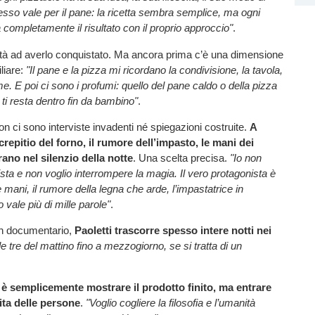
tesso vale per il pane: la ricetta sembra semplice, ma ogni
 completamente il risultato con il proprio approccio"
.
ità ad averlo conquistato. Ma ancora prima c’è una dimensione
liare:
"Il pane e la pizza mi ricordano la condivisione, la tavola,
e. E poi ci sono i profumi: quello del pane caldo o della pizza
ti resta dentro fin da bambino"
.
on ci sono interviste invadenti né spiegazioni costruite.
A
 crepitio del forno, il rumore dell’impasto, le mani dei
rano nel silenzio della notte
. Una scelta precisa.
"Io non
ista e non voglio interrompere la magia. Il vero protagonista è
ue mani, il rumore della legna che arde, l’impastatrice in
 vale più di mille parole"
.
un documentario,
Paoletti trascorre spesso intere notti nei
le tre del mattino fino a mezzogiorno, se si tratta di un
 è semplicemente mostrare il prodotto finito, ma entrare
ita delle persone
.
"Voglio cogliere la filosofia e l’umanità