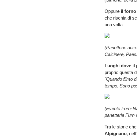
Oppure
il forno
che rischia di 
una volta.
(Panettone ances
Calcinere, Paes
Luoghi dove il 
proprio questa d
"Quando filmo da
tempo. Sono pos
(Evento Forni Na
panetteria Furn
Tra le storie che
Alpignano
, nel