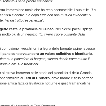
on soltanto il pane pronto sul banco"
.
sta immersione totale che ha reso riconoscibile il suo stile.
"Lo
sentirsi lì dentro. Se copri tutto con una musica invadente o
e, hai distrutto l’esperienza"
.
ogetto resta la provincia di Cuneo.
Nei piccoli paesi, spiega
o è molto più di un negozio:
"È il vero cuore pulsante della
i compaiono i vecchi forni a legna delle borgate alpine, spesso
il pane conserva ancora un valore collettivo e identitario
.
amo un panettiere di borgata, stiamo dando voce a tutto il
toria e alle sue tradizioni"
.
o si ritrova immerso nelle storie dei piccoli forni della Granda:
one familiare ai
Tetti di Dronero
, dove madre e figlio portano
ione antica fatta di levatacce notturne e gesti tramandati nel
ottega di Mariuccia di Tetti Dronero)