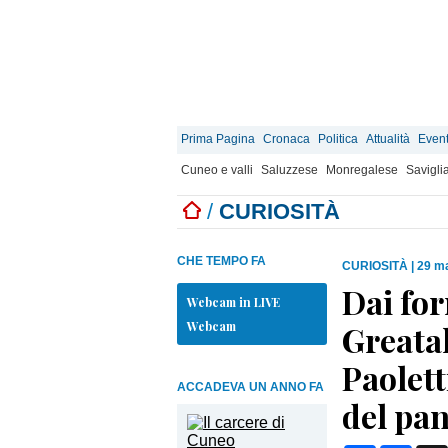
Prima Pagina
Cronaca
Politica
Attualità
Event
Cuneo e valli
Saluzzese
Monregalese
Savigli
/
CURIOSITÀ
CHE TEMPO FA
CURIOSITÀ
|
29 ma
Dai for
Webcam in LIVE
Webcam
Greatal
Paolett
ACCADEVA UN ANNO FA
del pa