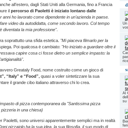
d
nche all’estero, dagli Stati Uniti alla Germania, fino a Francia
ure il
percorso di Paoletti è iniziato lontano dalle
r anni ho lavorato come dipendente in un’azienda in paese.
a fare video da autodidatta, come secondo lavoro. Col tempo
Un 
vos
è diventata la mia professione"
.
 era soprattutto una sfida estetica.
"Mi piaceva filmarlo per la
 spiega. Poi qualcosa è cambiato:
"Ho iniziato a guardare oltre il
eressava capire cosa ci fosse dietro un semplice impasto: la
Cas
pas
l’artigianalità"
.
ric
s
davvero Greataly Food, nome costruito come un gioco di
t”, “Italy” e “Food”,
quasi a voler sintetizzare la sua
are il grande cibo italiano attraverso chi lo crea.
Al 
del
su 
'impasto di pizza contemporanea da "Santissima pizza
a pizzeria in una chiesa)
r Paoletti, sono universi apparentemente semplici ma in realtà
Ben
fer
Ogni pizzaiolo ha la sua idea, la sua filosofia, il suo modo di