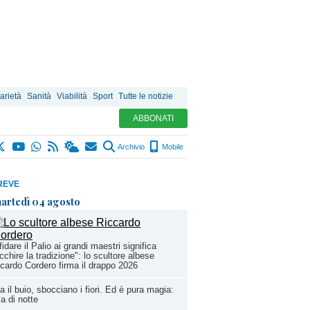
arietà
Sanità
Viabilità
Sport
Tutte le notizie
ABBONATI
Archivio
Mobile
REVE
artedì 04 agosto
fidare il Palio ai grandi maestri significa
icchire la tradizione": lo scultore albese
cardo Cordero firma il drappo 2026
a il buio, sbocciano i fiori. Ed è pura magia:
la di notte