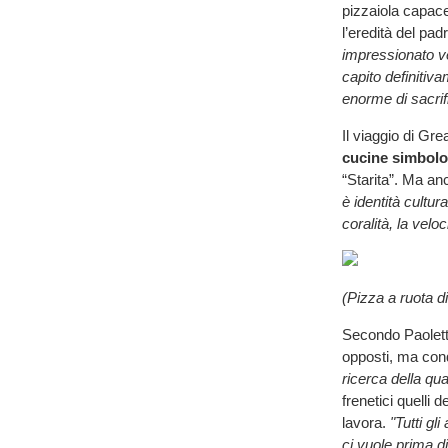
pizzaiola capace
l’eredità del pad
impressionato ve
capito definitiva
enorme di sacrif
Il viaggio di Gr
cucine simbolo
“Starita”. Ma anc
è identità cultur
coralità, la velo
(Pizza a ruota d
Secondo Paolett
opposti, ma con
ricerca della qua
frenetici quelli 
lavora.
"Tutti gl
ci vuole prima di