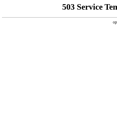
503 Service Te
op