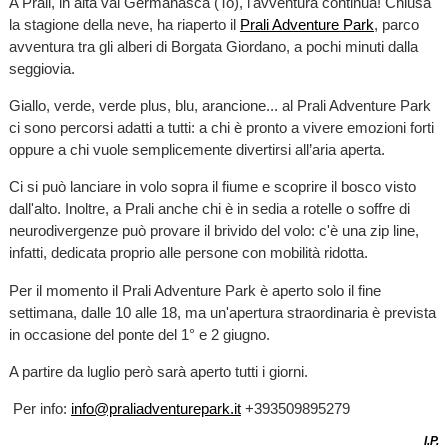
A Prali, in alta val Germanasca (To), l'avventura continua! Chiusa
la stagione della neve, ha riaperto il
Prali Adventure Park
, parco
avventura tra gli alberi di Borgata Giordano, a pochi minuti dalla
seggiovia.
Giallo, verde, verde plus, blu, arancione... al Prali Adventure Park
ci sono percorsi adatti a tutti: a chi è pronto a vivere emozioni forti
oppure a chi vuole semplicemente divertirsi all’aria aperta.
Ci si può lanciare in volo sopra il fiume e scoprire il bosco visto
dall'alto. Inoltre, a Prali anche chi è in sedia a rotelle o soffre di
neurodivergenze può provare il brivido del volo: c'è una zip line,
infatti, dedicata proprio alle persone con mobilità ridotta.
Per il momento il Prali Adventure Park è aperto solo il fine
settimana, dalle 10 alle 18, ma un'apertura straordinaria è prevista
in occasione del ponte del 1° e 2 giugno.
A partire da luglio però sarà aperto tutti i giorni.
Per info:
info@praliadventurepark.it
+393509895279
I.P.