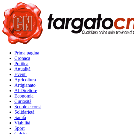
Prima pagina
Cronaca
Politica
Attualità
Eventi
Agricoltura
Artigianato
Al Direttore
Economia
Curiosità
Scuole e corsi
Solidarietà
Sanità
Viabilità
Sport
Calcio