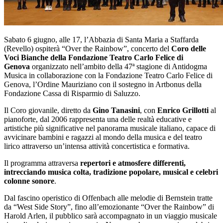
Sabato 6 giugno, alle 17, l’Abbazia di Santa Maria a Staffarda
(Revello) ospiterà “Over the Rainbow”, concerto del
Coro delle
Voci Bianche della Fondazione Teatro Carlo Felice di
Genova
organizzato nell’ambito della 47ª stagione di Antidogma
Musica in collaborazione con la Fondazione Teatro Carlo Felice di
Genova, l’Ordine Mauriziano con il sostegno in Artbonus della
Fondazione Cassa di Risparmio di Saluzzo.
Il Coro giovanile, diretto da
Gino Tanasini
, con
Enrico Grillotti
al
pianoforte, dal 2006 rappresenta una delle realtà educative e
artistiche più significative nel panorama musicale italiano, capace di
avvicinare bambini e ragazzi al mondo della musica e del teatro
lirico attraverso un’intensa attività concertistica e formativa.
Il programma attraversa
repertori e atmosfere differenti,
intrecciando musica colta, tradizione popolare, musical e celebri
colonne sonore
.
Dal fascino operistico di Offenbach alle melodie di Bernstein tratte
da “West Side Story”, fino all’emozionante “Over the Rainbow” di
Harold Arlen, il pubblico sarà accompagnato in un viaggio musicale