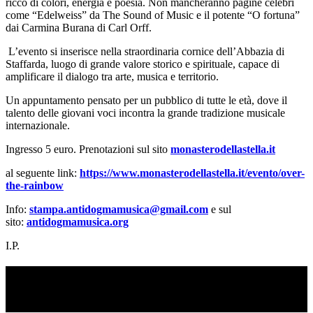
ricco di colori, energia e poesia. Non mancheranno pagine celebri
come “Edelweiss” da The Sound of Music e il potente “O fortuna”
dai Carmina Burana di Carl Orff.
L’evento si inserisce nella straordinaria cornice dell’Abbazia di
Staffarda, luogo di grande valore storico e spirituale, capace di
amplificare il dialogo tra arte, musica e territorio.
Un appuntamento pensato per un pubblico di tutte le età, dove il
talento delle giovani voci incontra la grande tradizione musicale
internazionale.
Ingresso 5 euro. Prenotazioni sul sito
monasterodellastella.it
al seguente link:
https://www.monasterodellastella.it/evento/over-
the-rainbow
Info:
stampa.antidogmamusica@gmail.com
e sul
sito:
antidogmamusica.org
I.P.
TI RICORDI COSA È SUCCESSO L’ANNO
SCORSO AD AGOSTO?
Ascolta il podcast con le notizie da non dimenticare