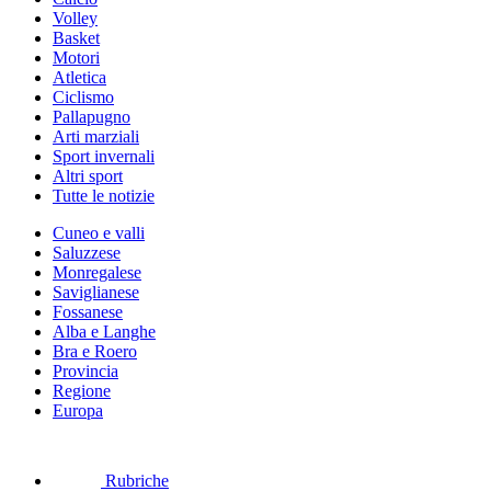
Volley
Basket
Motori
Atletica
Ciclismo
Pallapugno
Arti marziali
Sport invernali
Altri sport
Tutte le notizie
Cuneo e valli
Saluzzese
Monregalese
Saviglianese
Fossanese
Alba e Langhe
Bra e Roero
Provincia
Regione
Europa
Rubriche