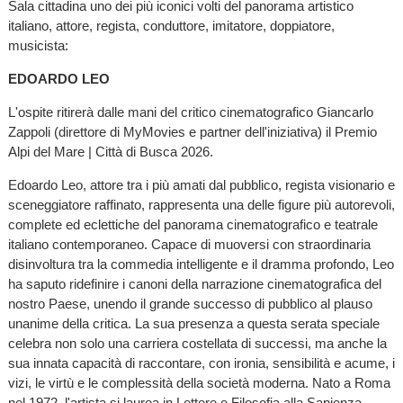
Sala cittadina uno dei più iconici volti del panorama artistico
italiano, attore, regista, conduttore, imitatore, doppiatore,
musicista:
EDOARDO LEO
L'ospite ritirerà dalle mani del critico cinematografico Giancarlo
Zappoli (direttore di MyMovies e partner dell'iniziativa) il Premio
Alpi del Mare | Città di Busca 2026.
Edoardo Leo, attore tra i più amati dal pubblico, regista visionario e
sceneggiatore raffinato, rappresenta una delle figure più autorevoli,
complete ed eclettiche del panorama cinematografico e teatrale
italiano contemporaneo. Capace di muoversi con straordinaria
disinvoltura tra la commedia intelligente e il dramma profondo, Leo
ha saputo ridefinire i canoni della narrazione cinematografica del
nostro Paese, unendo il grande successo di pubblico al plauso
unanime della critica. La sua presenza a questa serata speciale
celebra non solo una carriera costellata di successi, ma anche la
sua innata capacità di raccontare, con ironia, sensibilità e acume, i
vizi, le virtù e le complessità della società moderna. Nato a Roma
nel 1972, l'artista si laurea in Lettere e Filosofia alla Sapienza