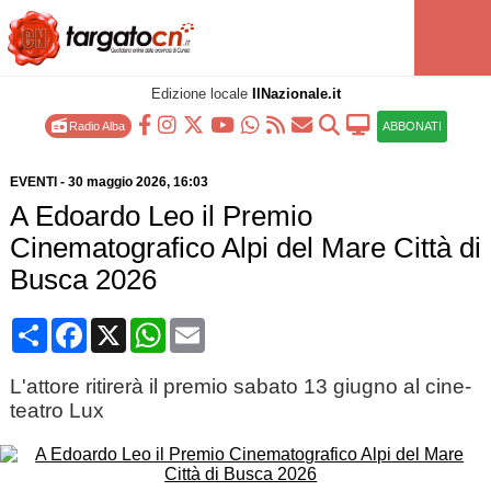
Edizione locale
IlNazionale.it
Radio Alba
ABBONATI
EVENTI
-
30 maggio 2026
, 16:03
A Edoardo Leo il Premio
Cinematografico Alpi del Mare Città di
Busca 2026
Condividi
Facebook
X
WhatsApp
Email
L'attore ritirerà il premio sabato 13 giugno al cine-
teatro Lux