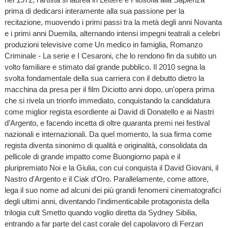
prima di dedicarsi interamente alla sua passione per la
recitazione, muovendo i primi passi tra la metà degli anni Novanta
e i primi anni Duemila, alternando intensi impegni teatrali a celebri
produzioni televisive come Un medico in famiglia, Romanzo
Criminale - La serie e I Cesaroni, che lo rendono fin da subito un
volto familiare e stimato dal grande pubblico. Il 2010 segna la
svolta fondamentale della sua carriera con il debutto dietro la
macchina da presa per il film Diciotto anni dopo, un'opera prima
che si rivela un trionfo immediato, conquistando la candidatura
come miglior regista esordiente ai David di Donatello e ai Nastri
d’Argento, e facendo incetta di oltre quaranta premi nei festival
nazionali e internazionali. Da quel momento, la sua firma come
regista diventa sinonimo di qualità e originalità, consolidata da
pellicole di grande impatto come Buongiorno papà e il
pluripremiato Noi e la Giulia, con cui conquista il David Giovani, il
Nastro d'Argento e il Ciak d'Oro. Parallelamente, come attore,
lega il suo nome ad alcuni dei più grandi fenomeni cinematografici
degli ultimi anni, diventando l'indimenticabile protagonista della
trilogia cult Smetto quando voglio diretta da Sydney Sibilia,
entrando a far parte del cast corale del capolavoro di Ferzan