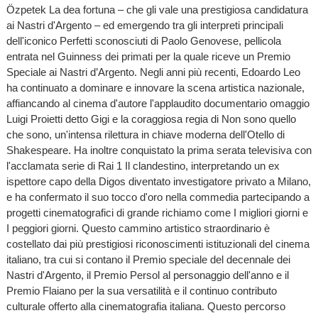
Özpetek La dea fortuna – che gli vale una prestigiosa candidatura
ai Nastri d'Argento – ed emergendo tra gli interpreti principali
dell'iconico Perfetti sconosciuti di Paolo Genovese, pellicola
entrata nel Guinness dei primati per la quale riceve un Premio
Speciale ai Nastri d’Argento. Negli anni più recenti, Edoardo Leo
ha continuato a dominare e innovare la scena artistica nazionale,
affiancando al cinema d'autore l'applaudito documentario omaggio
Luigi Proietti detto Gigi e la coraggiosa regia di Non sono quello
che sono, un'intensa rilettura in chiave moderna dell'Otello di
Shakespeare. Ha inoltre conquistato la prima serata televisiva con
l'acclamata serie di Rai 1 Il clandestino, interpretando un ex
ispettore capo della Digos diventato investigatore privato a Milano,
e ha confermato il suo tocco d'oro nella commedia partecipando a
progetti cinematografici di grande richiamo come I migliori giorni e
I peggiori giorni. Questo cammino artistico straordinario è
costellato dai più prestigiosi riconoscimenti istituzionali del cinema
italiano, tra cui si contano il Premio speciale del decennale dei
Nastri d'Argento, il Premio Persol al personaggio dell'anno e il
Premio Flaiano per la sua versatilità e il continuo contributo
culturale offerto alla cinematografia italiana. Questo percorso