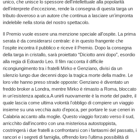
unico, che unisce lo spessore dell'intellettuale alla popolarità
dell'interprete d'eccezione, rende la consegna di questa targa un
tributo doveroso a un autore che continua a lasciare un'impronta
indelebile nella storia del nostro spettacolo.
Il Premio vuole essere una menzione speciale all'ospite. La prima
serata è da considerarsi centrale: è in questo frangente che
l'ospite incontra il pubblico e riceve il Premio. Dopo la consegna
della targa in cristallo, sarà proiettato “Diciotto anni dopo”, esordio
alla regia di Edoardo Leo. Il film racconta il difficile
ricongiungimento tra i fratelli Mirko e Genziano, divisi da un
silenzio lungo due decenni dopo la tragica morte della madre. Le
loro vite hanno preso strade opposte: Genziano è diventato un
freddo broker a Londra, mentre Mirko è rimasto a Roma, bloccato
in un'esistenza apatica.A unirli nuovamente è la morte del padre, il
quale lascia come ultima volontà l'obbligo di compiere un viaggio
insieme su una vecchia auto d'epoca, per portare le sue ceneri in
Calabria accanto alla moglie. Questo viaggio forzato verso il sud,
arricchito dall'incontro con una misteriosa autostoppista,
costringerà i due fratelli a confrontarsi con i fantasmi del passato, i
rancori e i segreti di famiglia, offrendo loro l'ultima possibilità di