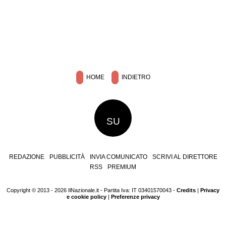
HOME
INDIETRO
SU
REDAZIONE
PUBBLICITÀ
INVIA COMUNICATO
SCRIVI AL DIRETTORE
RSS
PREMIUM
Copyright © 2013 - 2026 IlNazionale.it - Partita Iva: IT 03401570043 -
Credits
|
Privacy
e cookie policy
|
Preferenze privacy