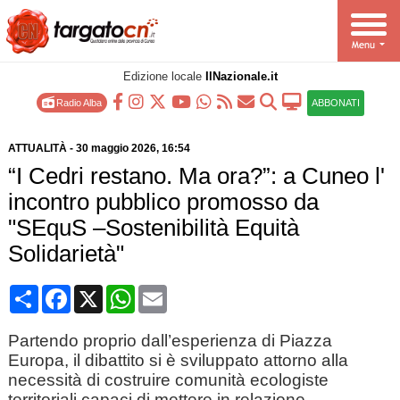
Edizione locale
IlNazionale.it
Radio Alba
ABBONATI
ATTUALITÀ
-
30 maggio 2026
, 16:54
“I Cedri restano. Ma ora?”: a Cuneo l'
incontro pubblico promosso da
"SEquS –Sostenibilità Equità
Solidarietà"
Condividi
Facebook
X
WhatsApp
Email
Partendo proprio dall’esperienza di Piazza
Europa, il dibattito si è sviluppato attorno alla
necessità di costruire comunità ecologiste
territoriali capaci di mettere in relazione