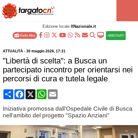
Edizione locale
IlNazionale.it
Radio Alba
ABBONATI
ATTUALITÀ
-
30 maggio 2026
, 17:31
"Libertà di scelta": a Busca un
partecipato incontro per orientarsi nei
percorsi di cura e tutela legale
Condividi
Facebook
X
WhatsApp
Email
Iniziativa promossa dall’Ospedale Civile di Busca
nell’ambito del progetto "Spazio Anziani"