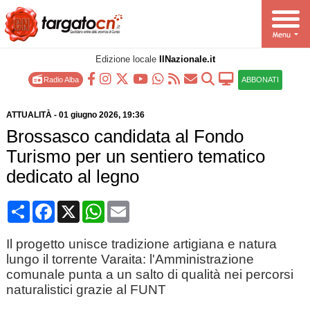
Edizione locale
IlNazionale.it
Radio Alba
ABBONATI
ATTUALITÀ
-
01 giugno 2026
, 19:36
Brossasco candidata al Fondo
Turismo per un sentiero tematico
dedicato al legno
Condividi
Facebook
X
WhatsApp
Email
Il progetto unisce tradizione artigiana e natura
lungo il torrente Varaita: l'Amministrazione
comunale punta a un salto di qualità nei percorsi
naturalistici grazie al FUNT