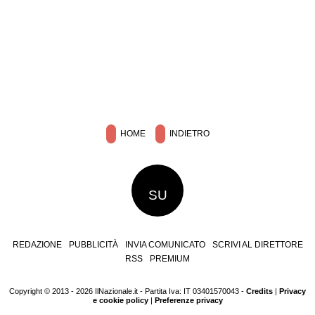
HOME
INDIETRO
SU
REDAZIONE
PUBBLICITÀ
INVIA COMUNICATO
SCRIVI AL DIRETTORE
RSS
PREMIUM
Copyright © 2013 - 2026 IlNazionale.it - Partita Iva: IT 03401570043 -
Credits
|
Privacy
e cookie policy
|
Preferenze privacy