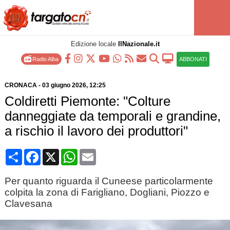
Edizione locale
IlNazionale.it
Radio Alba
ABBONATI
CRONACA
-
03 giugno 2026
, 12:25
Coldiretti Piemonte: "Colture
danneggiate da temporali e grandine,
a rischio il lavoro dei produttori"
Condividi
Facebook
X
WhatsApp
Email
Per quanto riguarda il Cuneese particolarmente
colpita la zona di Farigliano, Dogliani, Piozzo e
Clavesana