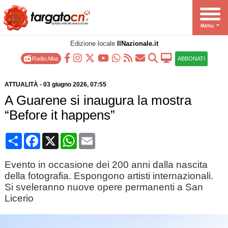
Edizione locale
IlNazionale.it
Radio Alba
ABBONATI
ATTUALITÀ
-
03 giugno 2026
, 07:55
A Guarene si inaugura la mostra
“Before it happens”
Condividi
Facebook
X
WhatsApp
Email
Evento in occasione dei 200 anni dalla nascita
della fotografia. Espongono artisti internazionali.
Si sveleranno nuove opere permanenti a San
Licerio