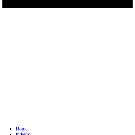
Ascolta il podcast con le notizie da non dimenticare
Home
Indietro