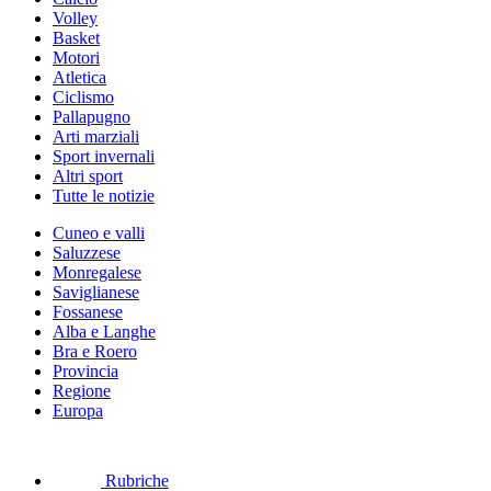
Volley
Basket
Motori
Atletica
Ciclismo
Pallapugno
Arti marziali
Sport invernali
Altri sport
Tutte le notizie
Cuneo e valli
Saluzzese
Monregalese
Saviglianese
Fossanese
Alba e Langhe
Bra e Roero
Provincia
Regione
Europa
Rubriche