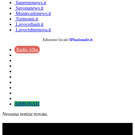
Sanremonews.it
Savonanews.it
Montecarlonews.it
Torinoggi.it
Lavocediasti.it
Lavocedigenova.it
Edizione locale
IlNazionale.it
Radio Alba
ABBONATI
Nessuna notizia trovata.
TI RICORDI COSA È SUCCESSO L’ANNO
SCORSO AD AGOSTO?