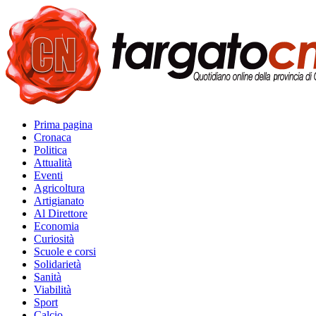
Prima pagina
Cronaca
Politica
Attualità
Eventi
Agricoltura
Artigianato
Al Direttore
Economia
Curiosità
Scuole e corsi
Solidarietà
Sanità
Viabilità
Sport
Calcio