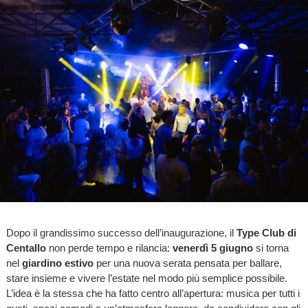
Dopo il grandissimo successo dell’inaugurazione, il
Type Club di
Centallo
non perde tempo e rilancia:
venerdì 5 giugno
si torna
nel
giardino estivo
per una nuova serata pensata per ballare,
stare insieme e vivere l’estate nel modo più semplice possibile.
L’idea è la stessa che ha fatto centro all’apertura: musica per tutti i