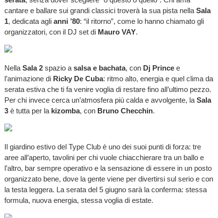
cantare e ballare sui grandi classici troverà la sua pista nella
Sala
1
, dedicata agli
anni ’80
: “il ritorno”, come lo hanno chiamato gli
organizzatori, con il DJ set di
Mauro VAY
.
Nella
Sala 2
spazio a
salsa e bachata
, con
Dj Prince
e
l’animazione di
Ricky De Cuba
: ritmo alto, energia e quel clima da
serata estiva che ti fa venire voglia di restare fino all’ultimo pezzo.
Per chi invece cerca un’atmosfera più calda e avvolgente, la
Sala
3
è tutta per la
kizomba
, con
Bruno Checchin
.
Il giardino estivo del Type Club è uno dei suoi punti di forza: tre
aree all’aperto, tavolini per chi vuole chiacchierare tra un ballo e
l’altro, bar sempre operativo e la sensazione di essere in un posto
organizzato bene, dove la gente viene per divertirsi sul serio e con
la testa leggera. La serata del 5 giugno sarà la conferma: stessa
formula, nuova energia, stessa voglia di estate.