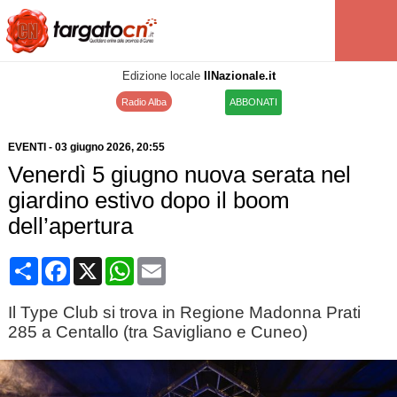
Edizione locale
IlNazionale.it
Radio Alba
ABBONATI
EVENTI
-
03 giugno 2026
, 20:55
Venerdì 5 giugno nuova serata nel
giardino estivo dopo il boom
dell’apertura
Condividi
Facebook
X
WhatsApp
Email
Il Type Club si trova in Regione Madonna Prati
285 a Centallo (tra Savigliano e Cuneo)