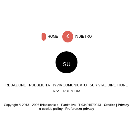
HOME
INDIETRO
SU
REDAZIONE
PUBBLICITÀ
INVIA COMUNICATO
SCRIVI AL DIRETTORE
RSS
PREMIUM
Copyright © 2013 - 2026 IlNazionale.it - Partita Iva: IT 03401570043 -
Credits
|
Privacy
e cookie policy
|
Preferenze privacy