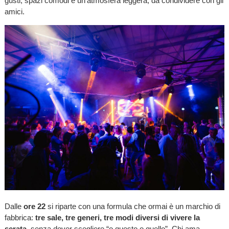
gusti, spazi comodi e un’atmosfera leggera, da condividere con gli
amici.
Dalle
ore 22
si riparte con una formula che ormai è un marchio di
fabbrica:
tre sale, tre generi, tre modi diversi di vivere la
serata
, senza dover scegliere “o questo o quello”. Chi ama