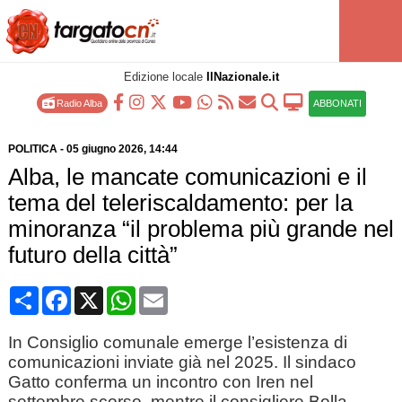
Edizione locale
IlNazionale.it
Radio Alba
ABBONATI
POLITICA
-
05 giugno 2026
, 14:44
Alba, le mancate comunicazioni e il
tema del teleriscaldamento: per la
minoranza “il problema più grande nel
futuro della città”
Condividi
Facebook
X
WhatsApp
Email
In Consiglio comunale emerge l’esistenza di
comunicazioni inviate già nel 2025. Il sindaco
Gatto conferma un incontro con Iren nel
settembre scorso, mentre il consigliere Bolla