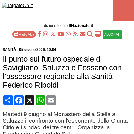
Edizione locale
IlNazionale.it
Radio Alba
ABBONATI
SANITÀ
-
05 giugno 2026
, 10:04
Il punto sul futuro ospedale di
Savigliano, Saluzzo e Fossano con
l’assessore regionale alla Sanità
Federico Riboldi
Condividi
Facebook
X
WhatsApp
Email
Martedì 9 giugno al Monastero della Stella a
Saluzzo il confronto con l'esponente della Giunta
Cirio e i sindaci dei tre centri. Organizza la
Fondazione Ospedale Ssf