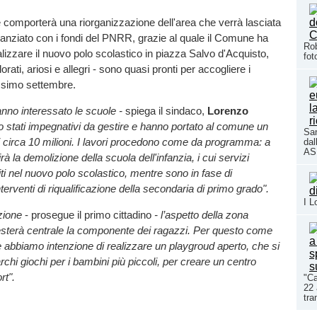
e comporterà una riorganizzazione dell'area che verrà lasciata
finanziato con i fondi del PNRR, grazie al quale il Comune ha
Rob
lizzare il nuovo polo scolastico in piazza Salvo d'Acquisto,
fot
lorati, ariosi e allegri - sono quasi pronti per accogliere i
ssimo settembre.
hanno interessato le scuole -
spiega il sindaco,
Lorenzo
o stati impegnativi da gestire e hanno portato al comune un
San
 circa 10 milioni. I lavori procedono come da programma: a
dal
ASL
irà la demolizione della scuola dell'infanzia, i cui servizi
iti nel nuovo polo scolastico, mentre sono in fase di
nterventi di riqualificazione della secondaria di primo grado".
I L
zione
- prosegue il primo cittadino
- l’aspetto della zona
sterà centrale la componente dei ragazzi. Per questo come
abbiamo intenzione di realizzare un playgroud aperto, che si
rchi giochi per i bambini più piccoli, per creare un centro
ort".
"Ca
22 
tra