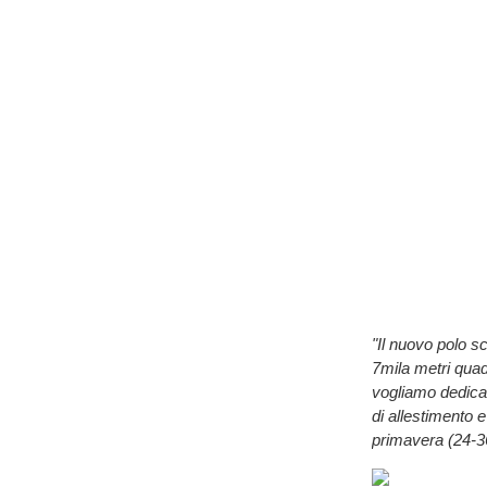
"Il nuovo polo s
7mila metri quad
vogliamo dedicare
di allestimento e
primavera (24-36