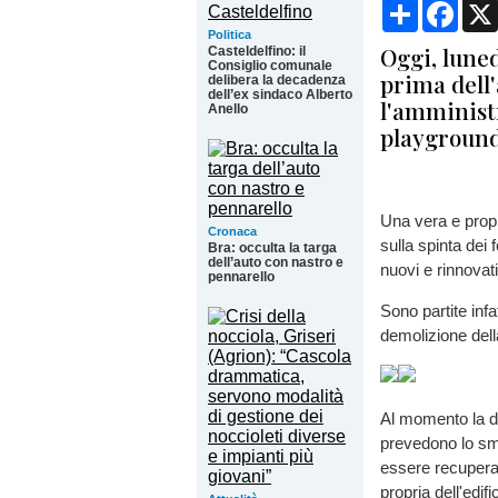
Condividi
Face
Politica
Oggi, luned
Casteldelfino: il
Consiglio comunale
prima dell'
delibera la decadenza
dell’ex sindaco Alberto
l'amminist
Anello
playground
Una vera e propr
Cronaca
sulla spinta dei
Bra: occulta la targa
dell’auto con nastro e
nuovi e rinnovati
pennarello
Sono partite infa
demolizione dell
Al momento la dit
prevedono lo smo
essere recuperate
propria dell'edifi