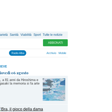
arietà
Sanità
Viabilità
Sport
Tutte le notizie
ABBONATI
Radio Alba
Archivio
Mobile
REVE
iovedì 06 agosto
, a 81 anni da Hiroshima e
asaki la memoria si fa arte