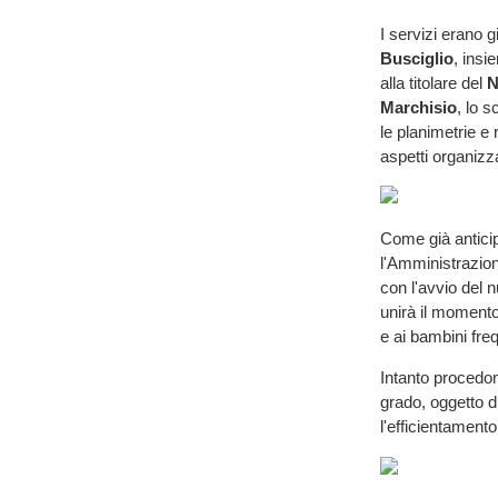
I servizi erano g
Busciglio
, insi
alla titolare del
N
Marchisio
, lo 
le planimetrie e
aspetti organizzat
Come già anticip
l'Amministrazion
con l'avvio del 
unirà il momento
e ai bambini freq
Intanto procedon
grado, oggetto di
l'efficientament