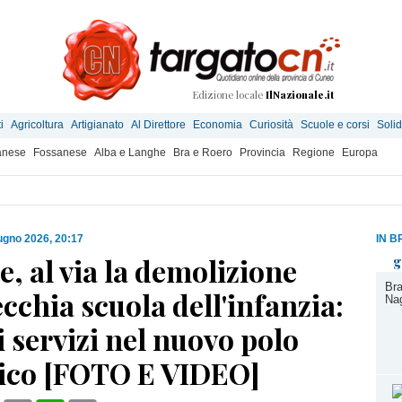
Edizione locale
IlNazionale.it
i
Agricoltura
Artigianato
Al Direttore
Economia
Curiosità
Scuole e corsi
Solid
anese
Fossanese
Alba e Langhe
Bra e Roero
Provincia
Regione
Europa
ugno 2026, 20:17
IN B
e, al via la demolizione
g
Bra
ecchia scuola dell'infanzia:
Nag
i servizi nel nuovo polo
tico [FOTO E VIDEO]