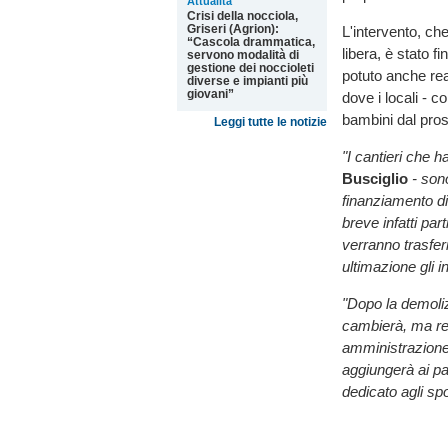
Attualità
Crisi della nocciola,
Griseri (Agrion):
L'intervento, ch
“Cascola drammatica,
libera, è stato 
servono modalità di
gestione dei noccioleti
potuto anche rea
diverse e impianti più
giovani”
dove i locali - co
bambini dal pro
Leggi tutte le notizie
"I cantieri che 
Busciglio
- son
finanziamento di
breve infatti part
verranno trasfer
ultimazione gli i
"Dopo la demoli
cambierà, ma re
amministrazione 
aggiungerà ai pa
dedicato agli sp