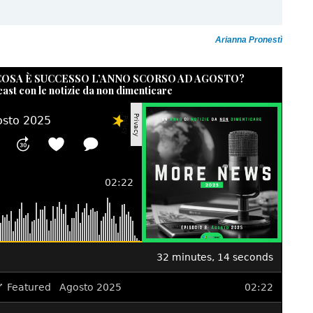
Arianna Pronestì
 COSA È SUCCESSO L’ANNO SCORSO AD AGOSTO?
cast con le notizie da non dimenticare