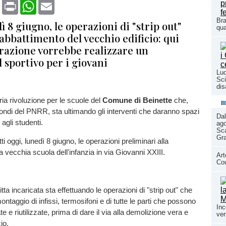
book
X
Print
WhatsApp
Email
Bra
ì 8 giugno, le operazioni di "strip out"
qua
abbattimento del vecchio edificio: qui
razione vorrebbe realizzare un
 sportivo per i giovani
Lud
Sci
dis
ia rivoluzione per le scuole del
Comune di Beinette
che,
m
 fondi del PNRR, sta ultimando gli interventi che daranno spazi
Dal
 agli studenti.
ago
Sca
Gr
tti oggi, lunedì 8 giugno, le operazioni preliminari alla
a vecchia scuola dell'infanzia in via Giovanni XXIII.
Art
Co
ta incaricata sta effettuando le operazioni di "strip out" che
ntaggio di infissi, termosifoni e di tutte le parti che possono
Inc
 e riutilizzate, prima di dare il via alla demolizione vera e
ver
cio.