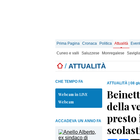
Prima Pagina
Cronaca
Politica
Attualità
Event
Cuneo e valli
Saluzzese
Monregalese
Savigli
/
ATTUALITÀ
CHE TEMPO FA
ATTUALITÀ
|
08 gi
Beinett
Webcam in LIVE
Webcam
della v
presto 
ACCADEVA UN ANNO FA
scolas