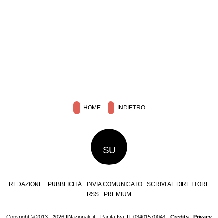
HOME
INDIETRO
SU
REDAZIONE
PUBBLICITÀ
INVIA COMUNICATO
SCRIVI AL DIRETTORE
RSS
PREMIUM
Copyright © 2013 - 2026 IlNazionale.it - Partita Iva: IT 03401570043 -
Credits
|
Privacy