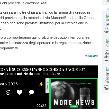
Pie
chi procede in direzione Asti.
m
ioni sarà inoltre chiusa al traffico la rampa di ingresso in
chi proviene dalla rotatoria di via Marene/Strada della Creusa.
caso non sono previste limitazioni per la circolazione in
.
Inc
ver
avoro comporteranno quindi alcune deviazioni temporanee,
antire la sicurezza degli operatori e la regolare esecuzione
 programmati.
Mon
redazione
sin
vel
 COSA È SUCCESSO L’ANNO SCORSO AD AGOSTO?
cast con le notizie da non dimenticare
Rit
con
Tor