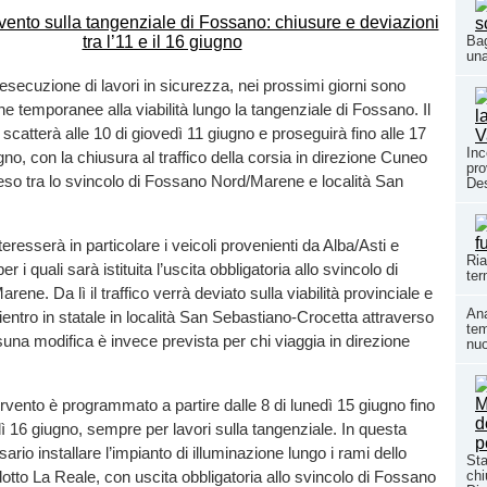
Bag
una
’esecuzione di lavori in sicurezza, nei prossimi giorni sono
he temporanee alla viabilità lungo la tangenziale di Fossano. Il
scatterà alle 10 di giovedì 11 giugno e proseguirà fino alle 17
Inc
gno, con la chiusura al traffico della corsia in direzione Cuneo
pro
eso tra lo svincolo di Fossano Nord/Marene e località San
Des
teresserà in particolare i veicoli provenienti da Alba/Asti e
Ria
er i quali sarà istituita l’uscita obbligatoria allo svincolo di
ter
ne. Da lì il traffico verrà deviato sulla viabilità provinciale e
Ana
entro in statale in località San Sebastiano-Crocetta attraverso
tem
na modifica è invece prevista per chi viaggia in direzione
nuo
vento è programmato a partire dalle 8 di lunedì 15 giugno fino
dì 16 giugno, sempre per lavori sulla tangenziale. In questa
rio installare l’impianto di illuminazione lungo i rami dello
Sta
chi
dotto La Reale, con uscita obbligatoria allo svincolo di Fossano