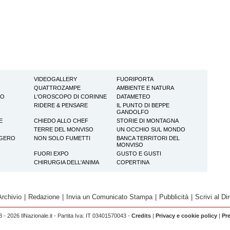
VIDEOGALLERY
FUORIPORTA
QUATTROZAMPE
AMBIENTE E NATURA
TO
L'OROSCOPO DI CORINNE
DATAMETEO
RIDERE & PENSARE
IL PUNTO DI BEPPE
GANDOLFO
E
CHIEDO ALLO CHEF
STORIE DI MONTAGNA
TERRE DEL MONVISO
UN OCCHIO SUL MONDO
GGERO
NON SOLO FUMETTI
BANCA TERRITORI DEL
MONVISO
FUORI EXPO
GUSTO E GUSTI
CHIRURGIA DELL'ANIMA
COPERTINA
Archivio
|
Redazione
|
Invia un Comunicato Stampa
|
Pubblicità
|
Scrivi al Dir
 - 2026 IlNazionale.it - Partita Iva: IT 03401570043 -
Credits
|
Privacy e cookie policy
|
Pr