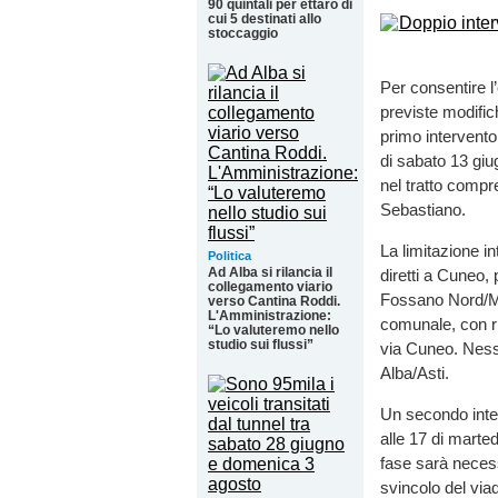
90 quintali per ettaro di
cui 5 destinati allo
stoccaggio
Per consentire l
previste modific
primo intervento 
di sabato 13 giu
nel tratto compr
Sebastiano.
La limitazione in
Politica
Ad Alba si rilancia il
diretti a Cuneo, p
collegamento viario
Fossano Nord/Mare
verso Cantina Roddi.
L'Amministrazione:
comunale, con ri
“Lo valuteremo nello
studio sui flussi”
via Cuneo. Nessu
Alba/Asti.
Un secondo inter
alle 17 di marte
fase sarà necessa
svincolo del via