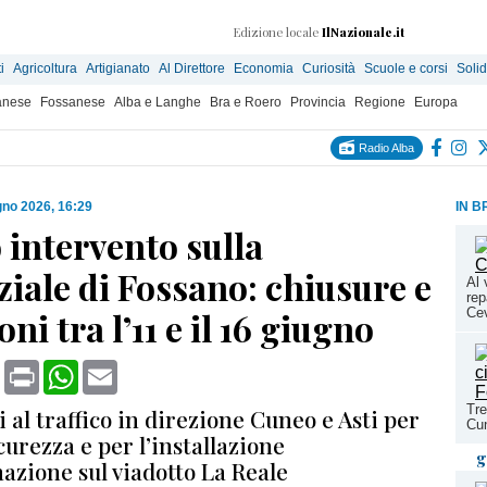
Edizione locale
IlNazionale.it
i
Agricoltura
Artigianato
Al Direttore
Economia
Curiosità
Scuole e corsi
Solid
anese
Fossanese
Alba e Langhe
Bra e Roero
Provincia
Regione
Europa
Radio Alba
gno 2026, 16:29
IN B
intervento sulla
iale di Fossano: chiusure e
Al 
rep
ni tra l’11 e il 16 giugno
Cev
book
X
Print
WhatsApp
Email
Tre
 al traffico in direzione Cuneo e Asti per
Cun
icurezza e per l’installazione
g
nazione sul viadotto La Reale