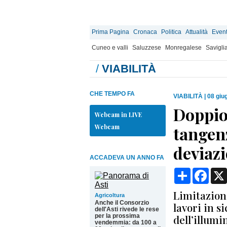
Prima Pagina
Cronaca
Politica
Attualità
Event
Cuneo e valli
Saluzzese
Monregalese
Savigli
/
VIABILITÀ
CHE TEMPO FA
VIABILITÀ
|
08 giu
Doppio 
Webcam in LIVE
Webcam
tangenz
deviazio
ACCADEVA UN ANNO FA
Condividi
Face
Limitazioni
Agricoltura
Anche il Consorzio
lavori in s
dell'Asti rivede le rese
per la prossima
dell’illumi
vendemmia: da 100 a