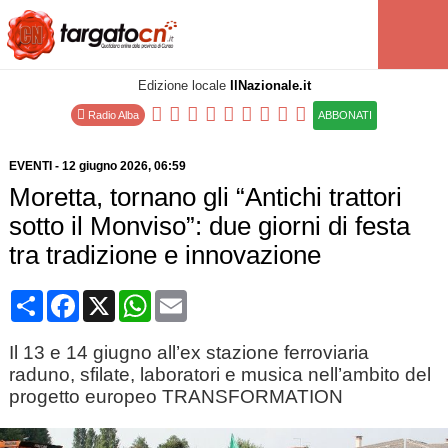
Edizione locale
IlNazionale.it
Radio Alba
ABBONATI
EVENTI
-
12 giugno 2026
, 06:59
Moretta, tornano gli “Antichi trattori
sotto il Monviso”: due giorni di festa
tra tradizione e innovazione
Condividi
Facebook
X
WhatsApp
Email
Il 13 e 14 giugno all’ex stazione ferroviaria
raduno, sfilate, laboratori e musica nell’ambito del
progetto europeo TRANSFORMATION