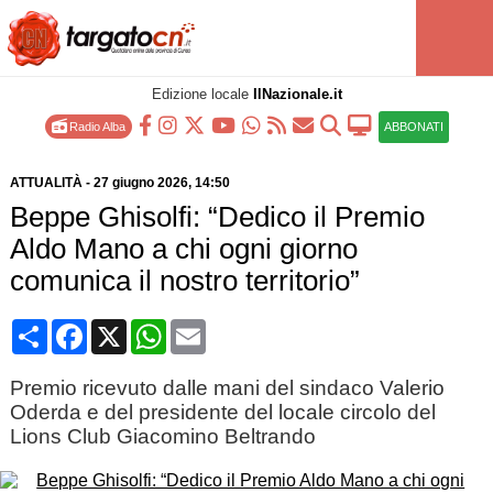
Edizione locale
IlNazionale.it
Radio Alba
ABBONATI
ATTUALITÀ
-
27 giugno 2026
, 14:50
Beppe Ghisolfi: “Dedico il Premio
Aldo Mano a chi ogni giorno
comunica il nostro territorio”
Condividi
Facebook
X
WhatsApp
Email
Premio ricevuto dalle mani del sindaco Valerio
Oderda e del presidente del locale circolo del
Lions Club Giacomino Beltrando