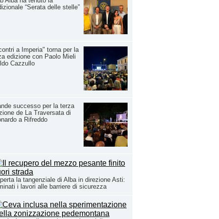
b Alba ha tenuto la
dizionale “Serata delle stelle”
contri a Imperia" torna per la
za edizione con Paolo Mieli
ldo Cazzullo
nde successo per la terza
zione de La Traversata di
nardo a Rifreddo
perta la tangenziale di Alba in direzione Asti:
minati i lavori alle barriere di sicurezza