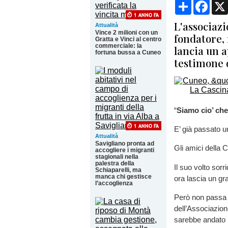
Condividi
Face
L'associaz
Attualità
Vince 2 milioni con un
fondatore,
Gratta e Vinci al centro
commerciale: la
lancia un a
fortuna bussa a Cuneo
testimone 
“
Siamo cio’ che
E’ già passato 
Attualità
Savigliano pronta ad
Gli amici della
accogliere i migranti
stagionali nella
palestra della
Il suo volto sor
Schiaparelli, ma
manca chi gestisce
ora lascia un gr
l’accoglienza
Però non passa gi
dell’Associazion
sarebbe andato l