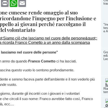
Clu
book
X
Print
WhatsApp
Email
tra
ione cuneese rende omaggio al suo
 ricordandone l'impegno per l'inclusione e
ppello ai giovani perché raccolgano il
"In
ter
del volontariato
e A
 lasciamo nel cuore delle persone”
Gra
edi
Leo
un anno da quando
Franco Cometto
ci ha lasciati.
 Cascina questo vuoto lo sentono profondamente.
ridente e sereno faceva parte dell’ambiente e il non vederlo più
ande vuoto.
Ria
ter
orno, durante gli incontri con i giovani e i volontari
e che circoli il suo nome: Franco avrebbe fatto così, Franco
à, ecc....