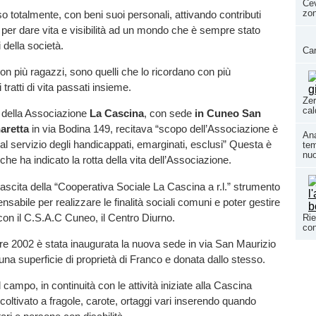
Cev
zo
o totalmente, con beni suoi personali, attivando contributi
ti per dare vita e visibilità ad un mondo che è sempre stato
 della società.
Car
non più ragazzi, sono quelli che lo ricordano con più
tratti di vita passati insieme.
Zer
cal
vo della Associazione
La Cascina
, con sede
in Cuneo San
aretta
in via Bodina 149, recitava “scopo dell’Associazione è
Ana
 al servizio degli handicappati, emarginati, esclusi” Questa è
tem
nuo
che ha indicato la rotta della vita dell’Associazione.
nascita della “Cooperativa Sociale La Cascina a r.l.” strumento
nsabile per realizzare le finalità sociali comuni e poter gestire
on il C.S.A.C Cuneo, il Centro Diurno.
Rie
con
tobre 2002 è stata inaugurata la nuova sede in via San Maurizio
 una superficie di proprietà di Franco e donata dallo stesso.
 campo, in continuità con le attività iniziate alla Cascina
coltivato a fragole, carote, ortaggi vari inserendo quando