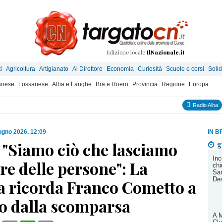
Edizione locale
IlNazionale.it
i
Agricoltura
Artigianato
Al Direttore
Economia
Curiosità
Scuole e corsi
Solid
anese
Fossanese
Alba e Langhe
Bra e Roero
Provincia
Regione
Europa
Radio Alba
ugno 2026, 12:09
IN B
 "Siamo ciò che lasciamo
g
Inc
re delle persone": La
chi
San
Des
a ricorda Franco Cometto a
o dalla scomparsa
A M