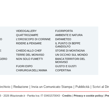
VIDEOGALLERY
FUORIPORTA
QUATTROZAMPE
AMBIENTE E NATURA
TO
L'OROSCOPO DI CORINNE
DATAMETEO
RIDERE & PENSARE
IL PUNTO DI BEPPE
GANDOLFO
E
CHIEDO ALLO CHEF
STORIE DI MONTAGNA
TERRE DEL MONVISO
UN OCCHIO SUL MONDO
GGERO
NON SOLO FUMETTI
BANCA TERRITORI DEL
MONVISO
FUORI EXPO
GUSTO E GUSTI
CHIRURGIA DELL'ANIMA
COPERTINA
Archivio
|
Redazione
|
Invia un Comunicato Stampa
|
Pubblicità
|
Scrivi al Dir
 - 2026 IlNazionale.it - Partita Iva: IT 03401570043 -
Credits
|
Privacy e cookie policy
|
Pr