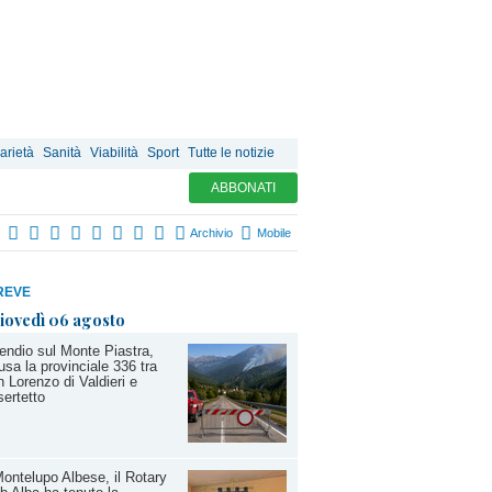
arietà
Sanità
Viabilità
Sport
Tutte le notizie
ABBONATI
Archivio
Mobile
REVE
iovedì 06 agosto
endio sul Monte Piastra,
usa la provinciale 336 tra
 Lorenzo di Valdieri e
ertetto
ontelupo Albese, il Rotary