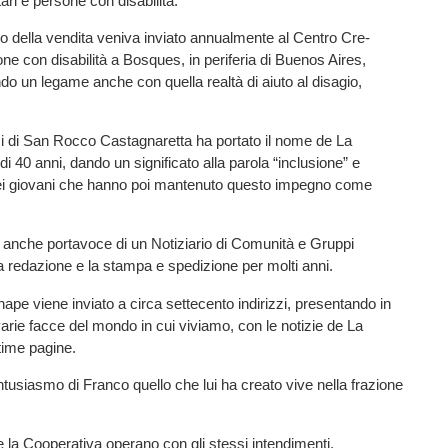
tari e persone con disabilità.
to della vendita veniva inviato annualmente al Centro Cre-
ne con disabilità a Bosques, in periferia di Buenos Aires,
do un legame anche con quella realtà di aiuto al disagio,
i di San Rocco Castagnaretta ha portato il nome de La
i 40 anni, dando un significato alla parola “inclusione” e
dei giovani che hanno poi mantenuto questo impegno come
o anche portavoce di un Notiziario di Comunità e Gruppi
a redazione e la stampa e spedizione per molti anni.
nape viene inviato a circa settecento indirizzi, presentando in
varie facce del mondo in cui viviamo, con le notizie de La
time pagine.
tusiasmo di Franco quello che lui ha creato vive nella frazione
 la Cooperativa operano con gli stessi intendimenti,