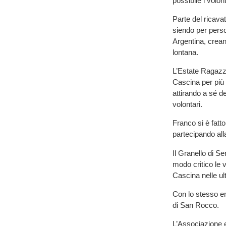
possibile i volon
Parte del ricava
siendo per perso
Argentina, crean
lontana.
L’Estate Ragazz
Cascina per più d
attirando a sé 
volontari.
Franco si è fatt
partecipando all
Il Granello di Se
modo critico le 
Cascina nelle ul
Con lo stesso en
di San Rocco.
L’Associazione e