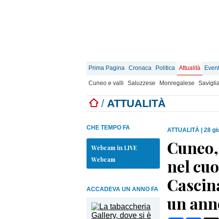
Prima Pagina
Cronaca
Politica
Attualità
Event
Cuneo e valli
Saluzzese
Monregalese
Savigli
/
ATTUALITÀ
CHE TEMPO FA
ATTUALITÀ
|
28 gi
Cuneo,
Webcam in LIVE
Webcam
nel cuo
Cascin
ACCADEVA UN ANNO FA
un ann