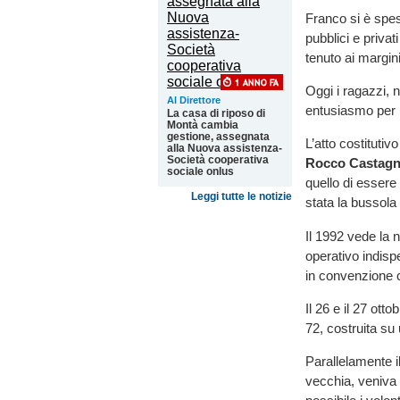
Franco si è spes
pubblici e priva
tenuto ai margini
Oggi i ragazzi, 
Al Direttore
entusiasmo per i 
La casa di riposo di
Montà cambia
gestione, assegnata
L’atto costituti
alla Nuova assistenza-
Società cooperativa
Rocco Castagn
sociale onlus
quello di essere
Leggi tutte le notizie
stata la bussola 
Il 1992 vede la 
operativo indispe
in convenzione c
Il 26 e il 27 ot
72, costruita su
Parallelamente il
vecchia, veniva 