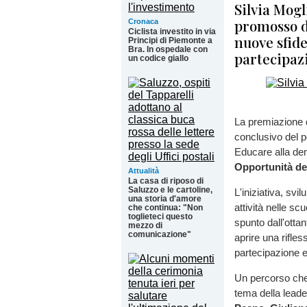
Silvia Mogl
promosso d
Cronaca
Ciclista investito in via
nuove sfide
Principi di Piemonte a
Bra. In ospedale con
partecipaz
un codice giallo
La premiazione d
conclusivo del p
Educare alla dem
Opportunità d
Attualità
La casa di riposo di
Saluzzo e le cartoline,
L'iniziativa, svi
una storia d'amore
attività nelle sc
che continua: "Non
toglieteci questo
spunto dall'otta
mezzo di
comunicazione"
aprire una rifles
partecipazione e 
Un percorso che 
tema della leade