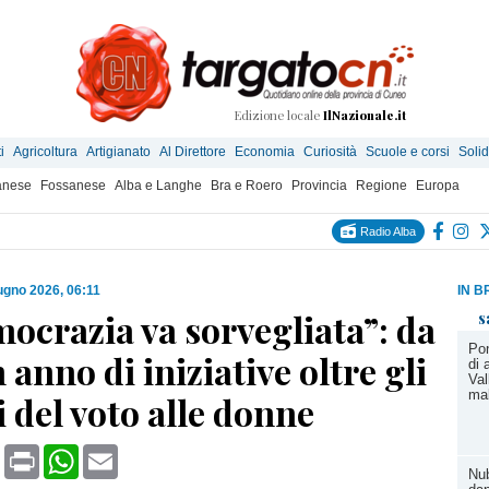
Edizione locale
IlNazionale.it
i
Agricoltura
Artigianato
Al Direttore
Economia
Curiosità
Scuole e corsi
Solid
anese
Fossanese
Alba e Langhe
Bra e Roero
Provincia
Regione
Europa
Radio Alba
ugno 2026, 06:11
IN B
ocrazia va sorvegliata”: da
s
Pon
 anno di iniziative oltre gli
di 
Val
ma
 del voto alle donne
book
X
Print
WhatsApp
Email
Nub