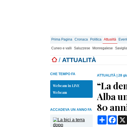
Prima Pagina
Cronaca
Politica
Attualità
Event
Cuneo e valli
Saluzzese
Monregalese
Savigli
/
ATTUALITÀ
CHE TEMPO FA
ATTUALITÀ
|
28 gi
“La dem
Webcam in LIVE
Webcam
Alba un
80 anni
ACCADEVA UN ANNO FA
Condividi
Face