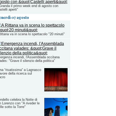
Granda il primo week end di agosto con
stelli aperti"
enerdì 07 agosto
ittana va in scena lo spettacolo "20 minuti"
rgenza incendi, l'Assemblada occitana
ades: "Grave il silenzio della politica"
na “risatissima” a Lagnasco
avore della ricerca sul
ncro
ndello celebra la Notte di
 Lorenzo con "A riveder le
lle sotto la Torre"