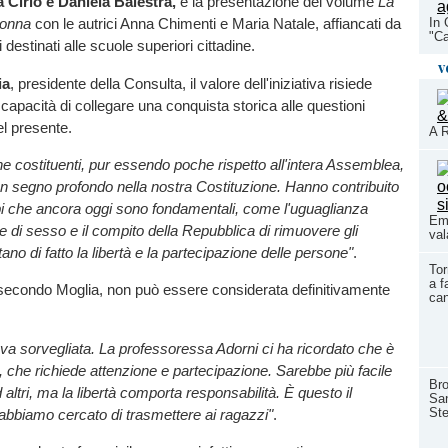
 Cirio e Daniela Balestra,
e la presentazione del volume
La
In 
donna
con le autrici Anna Chimenti e Maria Natale, affiancati da
"Ca
i destinati alle scuole superiori cittadine.
v
ia
, presidente della Consulta, il valore dell'iniziativa risiede
 capacità di collegare una conquista storica alle questioni
l presente.
A R
 costituenti, pur essendo poche rispetto all'intera Assemblea,
n segno profondo nella nostra Costituzione. Hanno contribuito
ipi che ancora oggi sono fondamentali, come l'uguaglianza
Eme
e di sesso e il compito della Repubblica di rimuovere gli
val
tano di fatto la libertà e la partecipazione delle persone"
.
Tor
a f
 secondo Moglia, non può essere considerata definitivamente
ca
a sorvegliata. La professoressa Adorni ci ha ricordato che è
, che richiede attenzione e partecipazione. Sarebbe più facile
Bro
 altri, ma la libertà comporta responsabilità. È questo il
San
Ste
bbiamo cercato di trasmettere ai ragazzi"
.