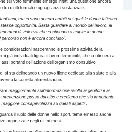
sione sul voto femminile emerge infatti una questione ancora
to tra diritti formali e uguaglianza sostanziale.
tant'anni, ma ci sono ancora ambiti nei quali le donne faticano
 stesse opportunità. Basta guardare al mondo del lavoro, ai
i fenomeni di violenza che continuano a colpire le donne.
l percorso non è ancora concluso"
.
e considerazioni nasceranno le prossime attività della
emi già individuati figura il lavoro femminile, che continuerà a
 assi portanti dell'azione dell'organismo consultivo.
, si sta delineando un nuovo filone dedicato alla salute e alla
averso la corretta alimentazione.
re maggiormente sull'informazione rivolta ai genitori e ai
ma prevenzione passa dal cibo e crediamo che sia importante
maggiore consapevolezza su questi aspetti"
.
riguarda il ruolo delle donne nello sport, tema emerso anche
tive organizzate negli ultimi mesi.
traordinarie e risultati importanti in molte discipline, ma