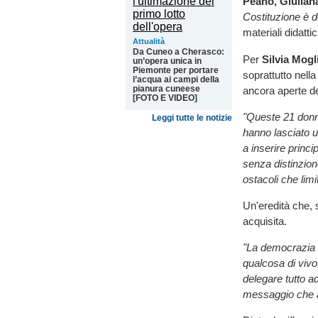
Peano, Giuliana
Costituzione è 
materiali didattic
Attualità
Da Cuneo a Cherasco:
Per
Silvia Mogl
un’opera unica in
Piemonte per portare
soprattutto nella
l’acqua ai campi della
pianura cuneese
ancora aperte de
[FOTO E VIDEO]
"Queste 21 donne
Leggi tutte le notizie
hanno lasciato u
a inserire princ
senza distinzion
ostacoli che limi
Un'eredità che,
acquisita.
"La democrazia v
qualcosa di vivo
delegare tutto ad
messaggio che a