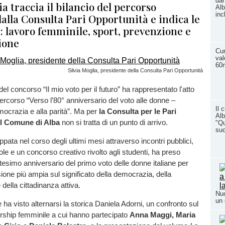
dan
ia traccia il bilancio del percorso
Alb
inc
alla Consulta Pari Opportunità e indica le
: lavoro femminile, sport, prevenzione e
ione
Cun
val
60m
Silvia Moglia, presidente della Consulta Pari Opportunità
el concorso “Il mio voto per il futuro” ha rappresentato l'atto
ercorso “Verso l’80° anniversario del voto alle donne –
Il 
ocrazia e alla parità”. Ma per
la Consulta per le Pari
Alb
el Comune di Alba
non si tratta di un punto di arrivo.
"Qu
su
luppata nel corso degli ultimi mesi attraverso incontri pubblici,
uole e un concorso creativo rivolto agli studenti, ha preso
ntesimo anniversario del primo voto delle donne italiane per
sione più ampia sul significato della democrazia, della
della cittadinanza attiva.
Nuo
un 
ha visto alternarsi la storica Daniela Adorni, un confronto sul
rship femminile a cui hanno partecipato
Anna Maggi, Maria