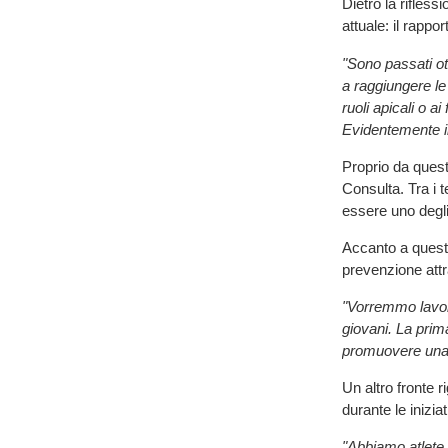
Dietro la rifles
attuale: il rappor
"Sono passati ot
a raggiungere le
ruoli apicali o a
Evidentemente i
Proprio da quest
Consulta. Tra i t
essere uno degli
Accanto a questo
prevenzione attr
"Vorremmo lavora
giovani. La pri
promuovere una 
Un altro fronte 
durante le inizia
"Abbiamo atlete s