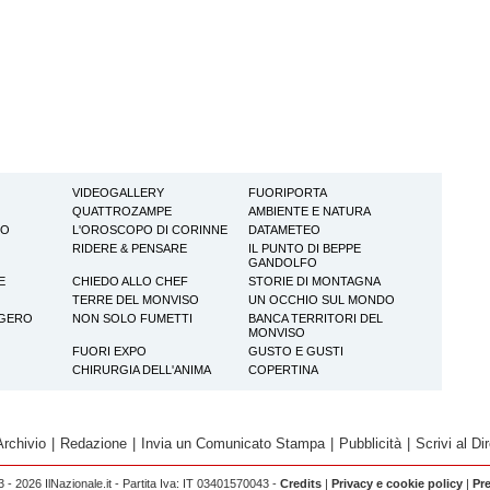
VIDEOGALLERY
FUORIPORTA
QUATTROZAMPE
AMBIENTE E NATURA
TO
L'OROSCOPO DI CORINNE
DATAMETEO
RIDERE & PENSARE
IL PUNTO DI BEPPE
GANDOLFO
E
CHIEDO ALLO CHEF
STORIE DI MONTAGNA
TERRE DEL MONVISO
UN OCCHIO SUL MONDO
GGERO
NON SOLO FUMETTI
BANCA TERRITORI DEL
MONVISO
FUORI EXPO
GUSTO E GUSTI
CHIRURGIA DELL'ANIMA
COPERTINA
Archivio
|
Redazione
|
Invia un Comunicato Stampa
|
Pubblicità
|
Scrivi al Dir
 - 2026 IlNazionale.it - Partita Iva: IT 03401570043 -
Credits
|
Privacy e cookie policy
|
Pr