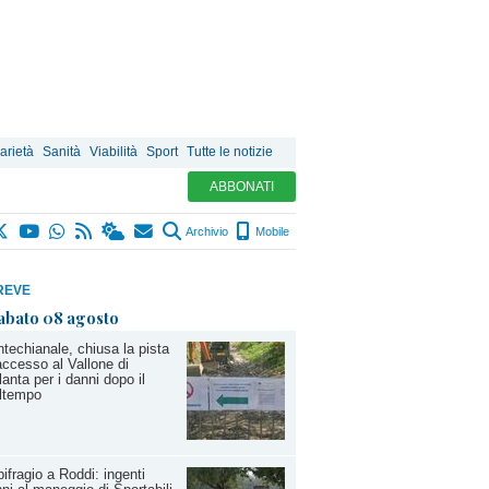
arietà
Sanità
Viabilità
Sport
Tutte le notizie
ABBONATI
Archivio
Mobile
REVE
abato 08 agosto
techianale, chiusa la pista
accesso al Vallone di
lanta per i danni dopo il
ltempo
ifragio a Roddi: ingenti