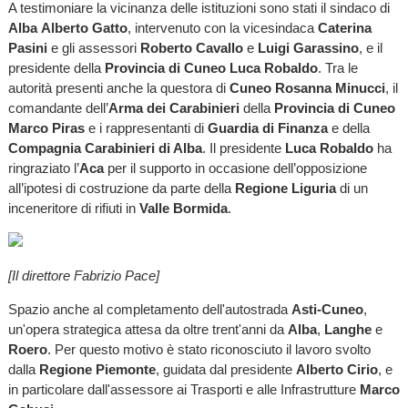
A testimoniare la vicinanza delle istituzioni sono stati il sindaco di
Alba
Alberto Gatto
, intervenuto con la vicesindaca
Caterina
Pasini
e gli assessori
Roberto Cavallo
e
Luigi Garassino
, e il
presidente della
Provincia di Cuneo
Luca Robaldo
. Tra le
autorità presenti anche la questora di
Cuneo
Rosanna Minucci
, il
comandante dell’
Arma dei Carabinieri
della
Provincia di Cuneo
Marco Piras
e i rappresentanti di
Guardia di Finanza
e della
Compagnia Carabinieri di Alba
. Il presidente
Luca Robaldo
ha
ringraziato l’
Aca
per il supporto in occasione dell’opposizione
all’ipotesi di costruzione da parte della
Regione Liguria
di un
inceneritore di rifiuti in
Valle Bormida
.
[Il direttore Fabrizio Pace]
Spazio anche al completamento dell'autostrada
Asti-Cuneo
,
un'opera strategica attesa da oltre trent'anni da
Alba
,
Langhe
e
Roero
. Per questo motivo è stato riconosciuto il lavoro svolto
dalla
Regione Piemonte
, guidata dal presidente
Alberto Cirio
, e
in particolare dall'assessore ai Trasporti e alle Infrastrutture
Marco