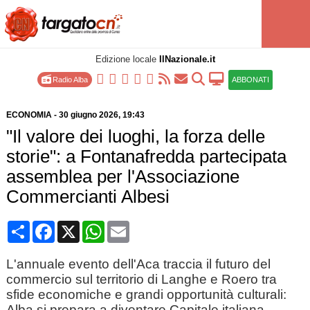
Edizione locale
IlNazionale.it
Radio Alba
ABBONATI
ECONOMIA
-
30 giugno 2026
, 19:43
"Il valore dei luoghi, la forza delle
storie": a Fontanafredda partecipata
assemblea per l'Associazione
Commercianti Albesi
Condividi
Facebook
X
WhatsApp
Email
L'annuale evento dell'Aca traccia il futuro del
commercio sul territorio di Langhe e Roero tra
sfide economiche e grandi opportunità culturali:
Alba si prepara a diventare Capitale italiana