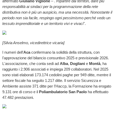
affermato
Giuliano Viglione
– .
Ripartire dai territori, dare più
responsabilità ai sindaci per la programmazione della rete
distributiva non è più un auspicio, ma una necessità. Nonostante il
periodo non sia facile, respingo ogni pessimismo perché vedo un
tessuto imprenditoriale e un territorio vivi e vivaci
".
[Silvia Anselmo, vicedirettrice vicaria]
I numeri dell'
Aca
confermano la solidità della struttura, con
l'approvazione del bilancio consuntivo 2025 e previsionale 2026.
L'associazione, che conta sedi ad
Alba
,
Dogliani
e
Montà
, ha
raggiunto i 2.906 associati e impiega 209 collaboratori. Nel 2025
sono stati elaborati 173.174 cedolini paghe per 949 ditte, mentre il
settore fiscale ha seguito 1.217 ditte. Il servizio Sicurezza e
Ambiente assiste 371 ditte per l'Haccp, la Formazione ha erogato
9.131 ore di corso e il
Poliambulatorio San Paolo
ha effettuato
47.482 prestazioni.