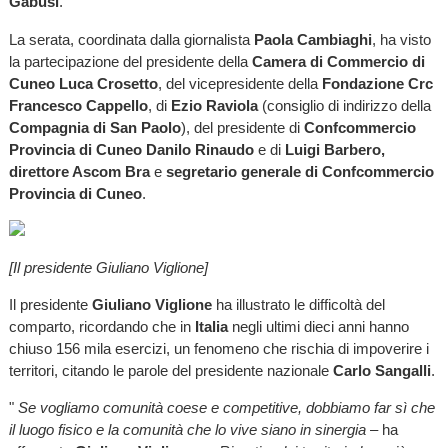
Gabusi
.
La serata, coordinata dalla giornalista
Paola Cambiaghi
, ha visto
la partecipazione del presidente della
Camera di Commercio di
Cuneo
Luca Crosetto
, del vicepresidente della
Fondazione Crc
Francesco Cappello
, di
Ezio Raviola
(consiglio di indirizzo della
Compagnia di San Paolo
), del presidente di
Confcommercio
Provincia di Cuneo
Danilo Rinaudo
e di
Luigi Barbero,
direttore Ascom Bra
e
segretario generale di Confcommercio
Provincia di Cuneo
.
[Il presidente Giuliano Viglione]
Il presidente
Giuliano Viglione
ha illustrato le difficoltà del
comparto, ricordando che in
Italia
negli ultimi dieci anni hanno
chiuso 156 mila esercizi, un fenomeno che rischia di impoverire i
territori, citando le parole del presidente nazionale
Carlo Sangalli
.
"
Se vogliamo comunità coese e competitive, dobbiamo far sì che
il luogo fisico e la comunità che lo vive siano in sinergia
– ha