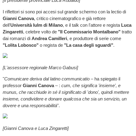
[Il presidente provinciale Luca Robaldo]
I riflettori si sono poi accesi sul grande schermo con la lectio di
Gianni Canova
, critico cinematografico e già rettore
dell'
Università Iulm di Milano
, e il talk con l'attore e regista
Luca
Zingaretti
, celebre volto de
"Il Commissario Montalbano"
tratto
dai romanzi di
Andrea Camilleri
, e produttore di serie come
"Lolita Lobosco"
o regista de
"La casa degli sguardi"
.
[L'assessore regionale Marco Gabusi]
"
Comunicare deriva dal latino communicatio
– ha spiegato il
professor
Gianni Canova
– :
cum, che significa 'insieme', e
munus, che racchiude in sé il significato di 'dono', quindi mettere
insieme, condividere e donare qualcosa che sia un servizio, un
dovere e una responsabilità
".
[Gianni Canova e Luca Zingaretti]