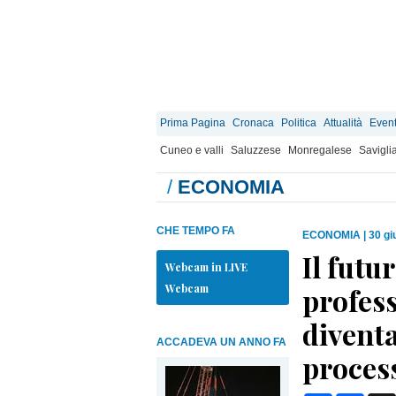
Prima Pagina
Cronaca
Politica
Attualità
Event
Cuneo e valli
Saluzzese
Monregalese
Savigli
/
ECONOMIA
CHE TEMPO FA
ECONOMIA
|
30 gi
Il futu
Webcam in LIVE
Webcam
profess
divent
ACCADEVA UN ANNO FA
process