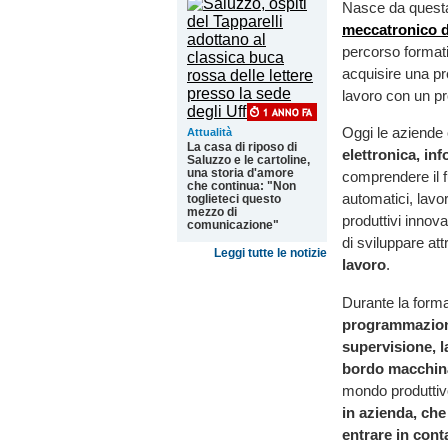
Nasce da questa
meccatronico d
percorso format
acquisire una pr
lavoro con un pr
Oggi le aziende 
Attualità
La casa di riposo di
elettronica, in
Saluzzo e le cartoline,
una storia d'amore
comprendere il 
che continua: "Non
automatici, lavor
toglieteci questo
mezzo di
produttivi innov
comunicazione"
di sviluppare at
Leggi tutte le notizie
lavoro
.
Durante la forma
programmazione 
supervisione, l
bordo macchin
mondo produttiv
in azienda, che
entrare in conta