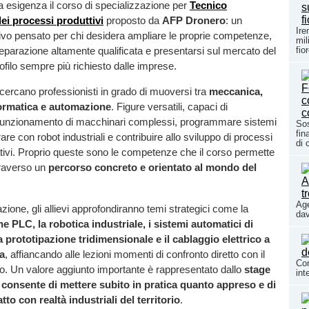
 esigenza il corso di specializzazione per
Tecnico
ei processi produttivi
proposto da
AFP Dronero
: un
Ire
ivo pensato per chi desidera ampliare le proprie competenze,
mil
fio
eparazione altamente qualificata e presentarsi sul mercato del
ofilo sempre più richiesto dalle imprese.
cercano professionisti in grado di muoversi tra
meccanica,
formatica e automazione
. Figure versatili, capaci di
funzionamento di macchinari complessi, programmare sistemi
Sos
fin
are con robot industriali e contribuire allo sviluppo di processi
di 
ativi. Proprio queste sono le competenze che il corso permette
traverso un
percorso concreto e orientato al mondo del
Age
zione, gli allievi approfondiranno temi strategici come la
dav
PLC, la robotica industriale, i sistemi automatici di
a prototipazione tridimensionale e il cablaggio elettrico a
a
, affiancando alle lezioni momenti di confronto diretto con il
Com
o. Un valore aggiunto importante è rappresentato dallo
stage
int
 consente di mettere subito in pratica quanto appreso e di
tto con realtà industriali del territorio
.