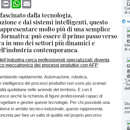
book
X
Print
WhatsApp
Email
Cun
di 
ffascinato dalla tecnologia,
zione e dai sistemi intelligenti, questo
v
rappresentare molto più di una semplice
formativa: può essere il primo passo verso
a in uno dei settori più dinamici e
Int
dell'industria contemporanea.
di 
 cambiando rapidamente. Automazione, robotica,
"La
e intelligenza dei processi produttivi non sono più scenari
"Si
del
altà quotidiane nelle aziende del territorio. E con il
ce anche la richiesta di figure professionali capaci di
ogettare e gestire queste tecnologie. Per chi possiede una
Dis
azi
iploma in ambito tecnico-industriale, questo rappresenta
con
oncreta per fare un salto di qualità nel proprio percorso