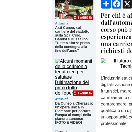
Condividi
Face
Per chi è a
dall'automa
Attualità
corso può 
Asti-Cuneo, sul
cantiere del viadotto
esperienza 
sulla Sp7. Cirio,
Gabusi e Bussalino:
una carrier
"Ultimo sforzo prima
della consegna alla
richiesti 
fine dell’anno"
L'industria sta
digitalizzazione 
futuristici, ma re
cambiamento cres
Attualità
Da Cuneo a Cherasco:
comprendere, pr
un’opera unica in
qualifica o un d
Piemonte per portare
l’acqua ai campi della
un'opportunità c
pianura cuneese
[FOTO E VIDEO]
professionale.