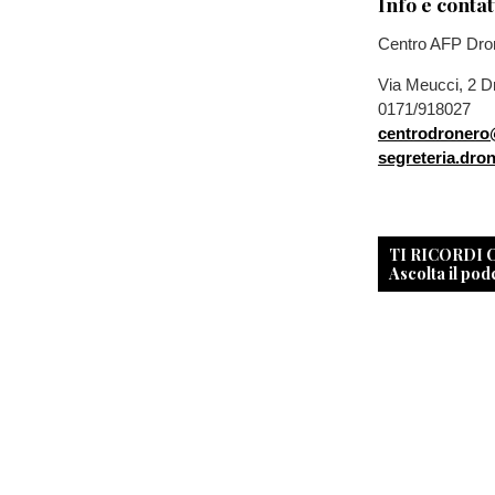
Info e contat
Centro AFP Dro
Via Meucci, 2 D
0171/918027
centrodronero
segreteria.dro
TI RICORDI
Ascolta il pod