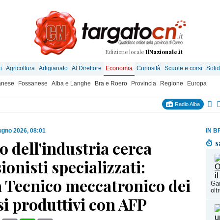
Edizione locale
IlNazionale.it
i
Agricoltura
Artigianato
Al Direttore
Economia
Curiosità
Scuole e corsi
Solid
anese
Fossanese
Alba e Langhe
Bra e Roero
Provincia
Regione
Europa
Radio Alba
ugno 2026, 08:01
IN B
ro dell'industria cerca
s
ionisti specializzati:
a Tecnico meccatronico dei
Gar
olt
i produttivi con AFP