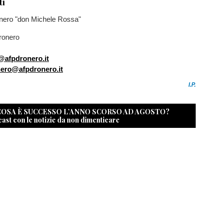
ti
nero "don Michele Rossa"
ronero
@afpdronero.it
nero@afpdronero.it
I.P.
 COSA È SUCCESSO L’ANNO SCORSO AD AGOSTO?
cast con le notizie da non dimenticare