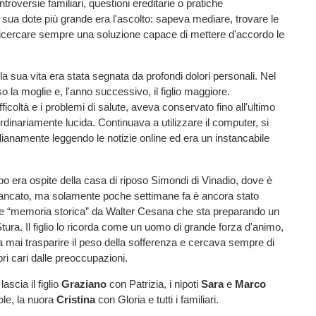
ntroversie familiari, questioni ereditarie o pratiche
 sua dote più grande era l'ascolto: sapeva mediare, trovare le
ricercare sempre una soluzione capace di mettere d'accordo le
 la sua vita era stata segnata da profondi dolori personali. Nel
 la moglie e, l'anno successivo, il figlio maggiore.
ficoltà e i problemi di salute, aveva conservato fino all'ultimo
dinariamente lucida. Continuava a utilizzare il computer, si
ianamente leggendo le notizie online ed era un instancabile
 era ospite della casa di riposo Simondi di Vinadio, dove è
cato, ma solamente poche settimane fa è ancora stato
me “memoria storica” da Walter Cesana che sta preparando un
 Stura. Il figlio lo ricorda come un uomo di grande forza d'animo,
 mai trasparire il peso della sofferenza e cercava sempre di
pri cari dalle preoccupazioni.
scia il figlio
Graziano
con Patrizia, i nipoti
Sara
e
Marco
ole, la nuora
Cristina
con Gloria e tutti i familiari.