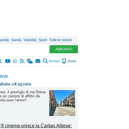
arietà
Sanità
Viabilità
Sport
Tutte le notizie
ABBONATI
Archivio
Mobile
REVE
abato 08 agosto
eo, il prestigio di via Roma
e un canone di affitto da
ila euro l'anno?