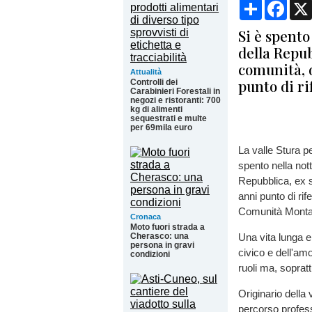
Condividi
Face
Si è spento
della Repub
comunità, 
Attualità
punto di r
Controlli dei
Carabinieri Forestali in
negozi e ristoranti: 700
kg di alimenti
sequestrati e multe
per 69mila euro
La valle Stura p
spento nella nott
Repubblica,
ex 
anni punto di rife
Comunità Monta
Cronaca
Moto fuori strada a
Cherasco: una
Una vita lunga e
persona in gravi
civico e dell'am
condizioni
ruoli ma, soprat
Originario della 
percorso profes