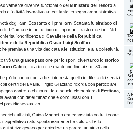
essivamente divenne funzionario del
Ministero del Tesoro
a
Eme
do all'attività lavorativa un costante impegno amministrativo.
val
età degli anni Sessanta e i primi anni Settanta fu
sindaco di
ando il Comune in un periodo di importanti trasformazioni. Nel
onferita l'onorificenza di
Cavaliere della Repubblica
Tor
ric
sidente della Repubblica Oscar Luigi Scalfaro
,
e premiava una vita dedicata alle istituzioni e alla collettività.
Bro
"A 
oltivò una grande passione per lo sport, diventando lo
storico
 Cuneo Calcio
, incarico che mantenne fino ai suoi 80 anni.
Sal
che più lo hanno contraddistinto resta quella in difesa dei servizi
car
coli centri della valle. Il figlio Graziano ricorda con particolare
ava
impegno contro la chiusura della scuola elementare di
Festiona
,
A F
a avanti con determinazione e conclusasi con il
Con
l’a
 presidio scolastico.
 incarichi ufficiali, Guido Magnetto era conosciuto da tutti come
 Un appellativo nato spontaneamente tra coloro che lo
cui si rivolgevano per chiedere un parere, un aiuto nella