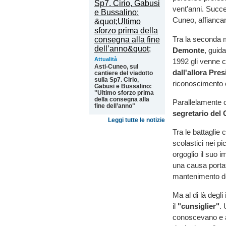
vent'anni. Succ
Cuneo, affiancan
Tra la seconda m
Demonte
, guid
Attualità
1992 gli venne c
Asti-Cuneo, sul
dall'allora Pre
cantiere del viadotto
sulla Sp7. Cirio,
riconoscimento ch
Gabusi e Bussalino:
"Ultimo sforzo prima
della consegna alla
Parallelamente c
fine dell’anno"
segretario del
Leggi tutte le notizie
Tra le battaglie 
scolastici nei pic
orgoglio il suo 
una causa portat
mantenimento del
Ma al di là degli
il
"cunsiglier"
.
conoscevano e a 