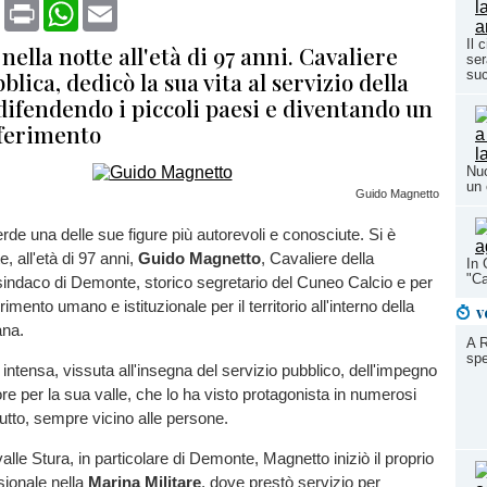
book
X
Print
WhatsApp
Email
Il 
 nella notte all'età di 97 anni. Cavaliere
ser
blica, dedicò la sua vita al servizio della
su
difendendo i piccoli paesi e diventando un
iferimento
Nuo
un 
Guido Magnetto
erde una delle sue figure più autorevoli e conosciute. Si è
e, all'età di 97 anni,
Guido Magnetto
, Cavaliere della
In 
"Ca
sindaco di Demonte, storico segretario del Cuneo Calcio e per
rimento umano e istituzionale per il territorio all'interno della
v
na.
A R
spe
 intensa, vissuta all'insegna del servizio pubblico, dell'impegno
ore per la sua valle, che lo ha visto protagonista in numerosi
tutto, sempre vicino alle persone.
valle Stura, in particolare di Demonte, Magnetto iniziò il proprio
sionale nella
Marina Militare
, dove prestò servizio per