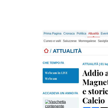
Prima Pagina
Cronaca
Politica
Attualità
Event
Cuneo e valli
Saluzzese
Monregalese
Savigli
/
ATTUALITÀ
CHE TEMPO FA
ATTUALITÀ
|
01 lu
Addio a
Webcam in LIVE
Webcam
Magnet
e stori
ACCADEVA UN ANNO FA
Calcio