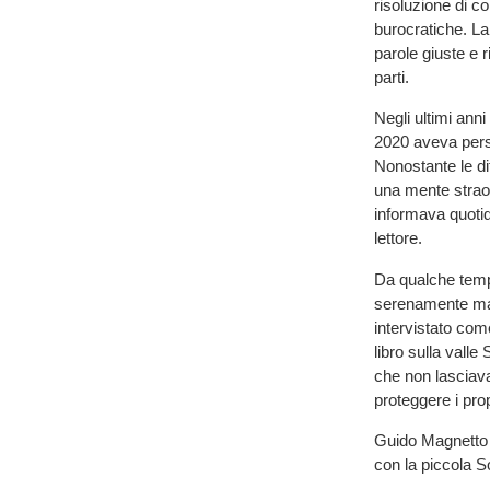
risoluzione di co
burocratiche. La
parole giuste e 
parti.
Negli ultimi anni
2020 aveva perso
Nonostante le dif
una mente straor
informava quotid
lettore.
Da qualche tempo
serenamente man
intervistato co
libro sulla valle
che non lasciava
proteggere i pro
Guido Magnetto la
con la piccola S