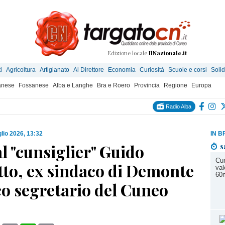
Edizione locale
IlNazionale.it
i
Agricoltura
Artigianato
Al Direttore
Economia
Curiosità
Scuole e corsi
Solid
anese
Fossanese
Alba e Langhe
Bra e Roero
Provincia
Regione
Europa
Radio Alba
glio 2026, 13:32
IN B
l "cunsiglier" Guido
s
Cun
to, ex sindaco di Demonte
val
60m
co segretario del Cuneo