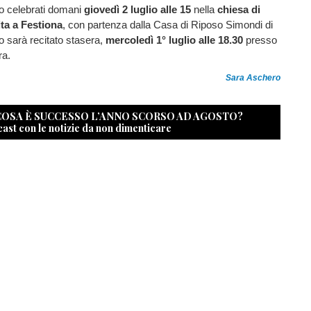
no celebrati domani
giovedì 2 luglio alle 15
nella
chiesa di
ta a Festiona
, con partenza dalla Casa di Riposo Simondi di
io sarà recitato stasera,
mercoledì 1° luglio alle 18.30
presso
ra.
Sara Aschero
 COSA È SUCCESSO L’ANNO SCORSO AD AGOSTO?
cast con le notizie da non dimenticare