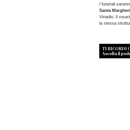
I funerali saran
Santa Margheri
Vinadio. Il rosar
la stessa struttu
TI RICORDI
Ascolta il pod