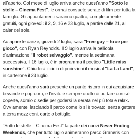
all'aperto. Col mese di luglio arriva anche quest'anno
"Sotto le
stelle – Cinema Fest"
, le ormai consuete serate di film per tutta la
famiglia. Gli appuntamenti saranno quattro, completamente
gratuiti, ogni giovedì: il 2, 9, 16 e 23 luglio, a partire dalle 21, al
calar del sole.
Ad aprire le danze, giovedì 2 luglio, sarà
"Free guy – Eroe per
gioco"
, con Ryan Reynolds. Il 9 luglio arriva la pellicola
d'animazione
"Il robot selvaggio"
, mentre la settimana
successiva, il 16 luglio, è in programma il poetico
"Little miss
sunshine"
. Chiuderà il ciclo di proiezioni il musical
"La La Land"
,
in cartellone il 23 luglio.
Anche quest'anno sarà presente un punto ristoro in cui acquistare
bevande e pop-corn, e l'invito è sempre quello di portare con sé
coperte, sdraio o sedie per godersi la serata nel più totale relax.
Ovviamente, lasciando il parco come lo si è trovato, senza gettare
a terra mozziconi, carte o bottiglie.
"Sotto le stelle – Cinema Fest" fa parte dei nuovi
Never Ending
Weekends
, che per tutto luglio animeranno parco Graneris con