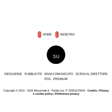
HOME
INDIETRO
SU
REDAZIONE
PUBBLICITÀ
INVIA COMUNICATO
SCRIVI AL DIRETTORE
RSS
PREMIUM
Copyright © 2013 - 2026 IlNazionale.it - Partita Iva: IT 03401570043 -
Credits
|
Privacy
e cookie policy
|
Preferenze privacy