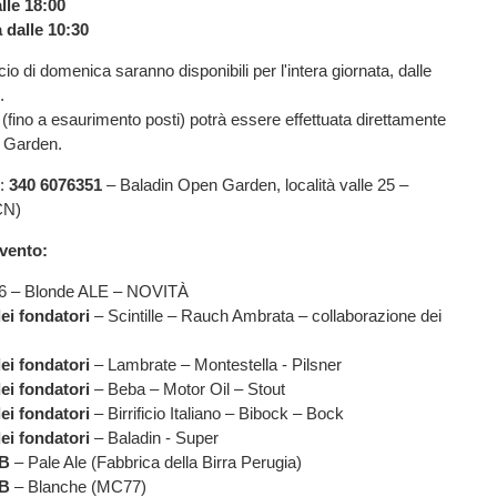
lle 18:00
dalle 10:30
ificio di domenica saranno disponibili per l'intera giornata, dalle
.
(fino a esaurimento posti) potrà essere effettuata direttamente
l Garden.
:
340 6076351
– Baladin Open Garden, località valle 25 –
CN)
evento:
6 – Blonde ALE – NOVITÀ
dei fondatori
– Scintille – Rauch Ambrata – collaborazione dei
dei fondatori
– Lambrate – Montestella - Pilsner
dei fondatori
– Beba – Motor Oil – Stout
dei fondatori
– Birrificio Italiano – Bibock – Bock
dei fondatori
– Baladin - Super
B
– Pale Ale (Fabbrica della Birra Perugia)
B
– Blanche (MC77)