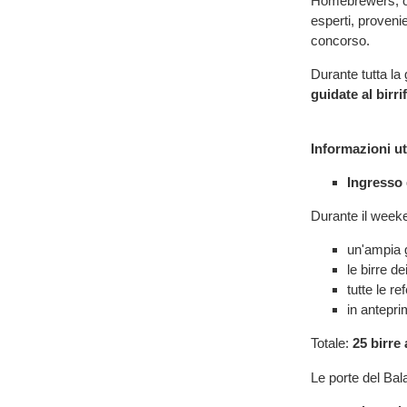
Homebrewers, org
esperti, provenien
concorso.
Durante tutta la 
guidate al birri
Informazioni uti
Ingresso g
Durante il week
un'ampia 
le birre de
tutte le 
in antepri
Totale:
25 birre 
Le porte del Ba