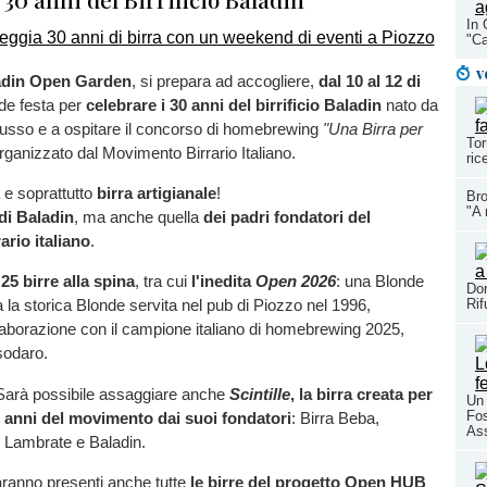
In 
"Ca
v
adin Open Garden
, si prepara ad accogliere,
dal 10 al 12 di
de festa per
celebrare i 30 anni del birrificio Baladin
nato da
Musso e a ospitare il concorso di homebrewing
"Una Birra per
Tor
rganizzato dal Movimento Birrario Italiano.
ric
 e soprattutto
birra artigianale
!
Bro
"A 
di Baladin
, ma anche quella
dei padri fondatori del
rio italiano
.
e
25 birre alla spina
, tra cui
l'inedita
Open 2026
: una Blonde
Dom
Rif
la storica Blonde servita nel pub di Piozzo nel 1996,
llaborazione con il campione italiano di homebrewing 2025,
odaro.
 Sarà possibile assaggiare anche
Scintille
, la birra creata per
Un 
Fos
0 anni del movimento dai suoi fondatori
: Birra Beba,
As
no, Lambrate e Baladin.
saranno presenti anche tutte
le birre del progetto
Open HUB