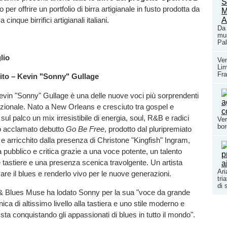
er offrire un portfolio di birra artigianale in fusto prodotta da
cinque birrifici artigianali italiani.
Da 
mus
Pal
lio
Ven
Li
Fra
ito –
Kevin "Sonny" Gullage
Kevin "Sonny" Gullage è una delle nuove voci più sorprendenti
azionale. Nato a New Orleans e cresciuto tra gospel e
 sul palco un mix irresistibile di energia, soul, R&B e radici
Ver
bor
uo acclamato debutto
Go Be Free
, prodotto dal pluripremiato
arricchito dalla presenza di Christone "Kingfish" Ingram,
pubblico e critica grazie a una voce potente, un talento
le tastiere e una presenza scenica travolgente. Un artista
Ari
are il blues e renderlo vivo per le nuove generazioni.
tri
di 
 & Blues Muse ha lodato Sonny per la sua "voce da grande
ca di altissimo livello alla tastiera e uno stile moderno e
 sta conquistando gli appassionati di blues in tutto il mondo".