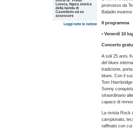
morte di “Fredo”
Lovera, figura storica
promosso da Teo p
della banda di
Baladin insieme a 
Castelletto ed ex
assessore
Il programma
Leggi tutte le notizie
•
Venerdì 10 lug
Concerto gratu
A soli 25 anni, 
del blues intern
tradizione, porta
blues. Con il s
Tom Hambridge e 
Sonny conquista 
straordinario al
capace di rinnov
La rivista Rock
campionato, tecni
raffinato con cui