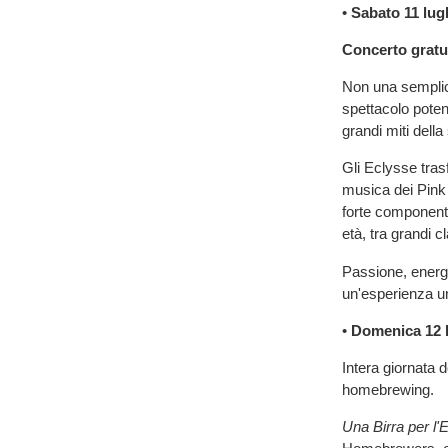
•
Sabato 11 lug
Concerto gratui
Non una semplic
spettacolo potent
grandi miti della
Gli Eclysse tras
musica dei Pink 
forte componente
età, tra grandi 
Passione, energia
un'esperienza un
•
Domenica 12 l
Intera giornata d
homebrewing.
Una Birra per l'