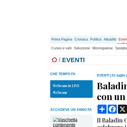
Prima Pagina
Cronaca
Politica
Attualità
Event
Cuneo e valli
Saluzzese
Monregalese
Savigli
/
EVENTI
CHE TEMPO FA
EVENTI
|
01 luglio
Baladin
Webcam in LIVE
Webcam
con un 
Condividi
Face
ACCADEVA UN ANNO FA
Il Baladin
celebrare i