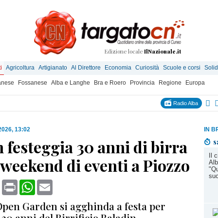
Edizione locale
IlNazionale.it
i
Agricoltura
Artigianato
Al Direttore
Economia
Curiosità
Scuole e corsi
Solid
anese
Fossanese
Alba e Langhe
Bra e Roero
Provincia
Regione
Europa
Radio Alba
 2026, 13:02
IN B
 festeggia 30 anni di birra
s
Il 
weekend di eventi a Piozzo
Alb
"Qu
su
book
X
Print
WhatsApp
Email
 Open Garden si agghinda a festa per
 30 anni del Birrificio Baladin