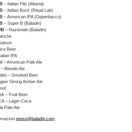
B
– Italian Pils (Altavia)
B
– Italian Bock (Ritual Lab)
B
– American IPA (Opperbacco)
B
– Super B (Baladin)
UB
– Nazionale (Baladin)
lanche
Saison
ice Beer
talian IPA
ll – American Pale Ale
 – Blonde Ale
den – Smoked Beer
elgian Strong Amber Ale
tout
k – Fruit Beer
A – Lager Ceca
a Pale Ale
ormazioni
press@baladin.com