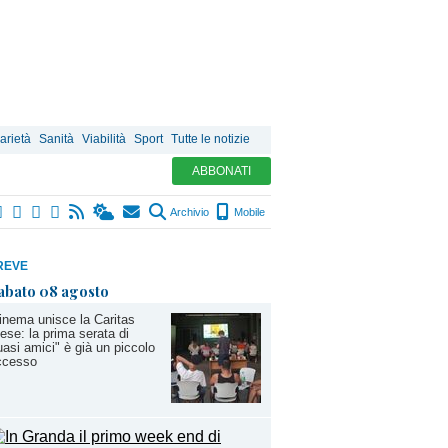
arietà
Sanità
Viabilità
Sport
Tutte le notizie
ABBONATI
Archivio
Mobile
REVE
abato 08 agosto
cinema unisce la Caritas
ese: la prima serata di
asi amici" è già un piccolo
ccesso