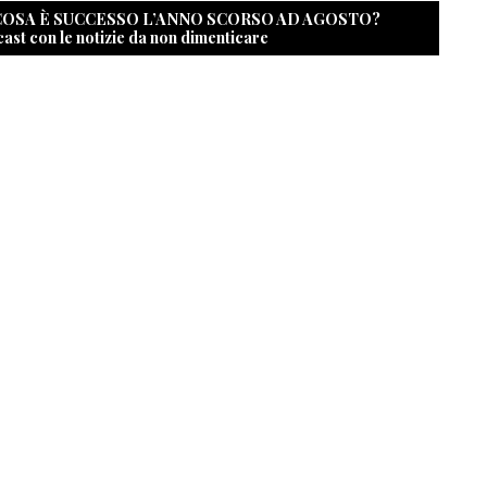
 COSA È SUCCESSO L’ANNO SCORSO AD AGOSTO?
cast con le notizie da non dimenticare