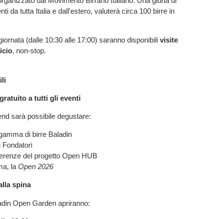
anizzato dal Movimento Birrario Italiano. Una giuria di
ti da tutta Italia e dall'estero, valuterà circa 100 birre in
giornata (dalle 10:30 alle 17:00) saranno disponibili
visite
ficio
, non-stop.
li
ratuito a tutti gli eventi
end sarà possibile degustare:
gamma di birre Baladin
i Fondatori
referenze del progetto Open HUB
ma, la
Open 2026
alla spina
ladin Open Garden apriranno: