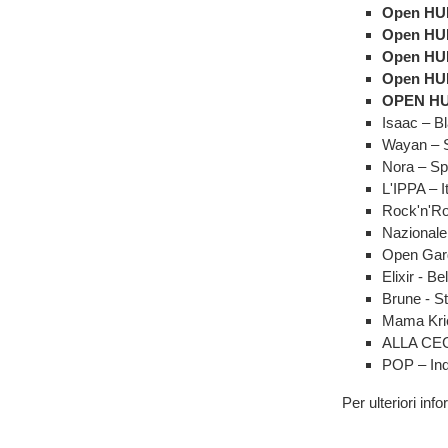
Open HU
Open HU
Open HU
Open HU
OPEN H
Isaac – B
Wayan – 
Nora – Sp
L'IPPA – I
Rock'n'Ro
Nazionale
Open Gar
Elixir - B
Brune - S
Mama Krie
ALLA CEC
POP – Ind
Per ulteriori inf