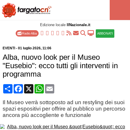
Edizione locale
IlNazionale.it
Radio Alba
ABBONATI
EVENTI
-
01 luglio 2026
, 11:06
Alba, nuovo look per il Museo
"Eusebio": ecco tutti gli interventi in
programma
Condividi
Facebook
X
WhatsApp
Email
Il Museo verrà sottoposto ad un restyling dei suoi
spazi espositivi per offrire al pubblico un percorso
ancora più accogliente e funzionale