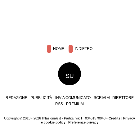
HOME
INDIETRO
SU
REDAZIONE
PUBBLICITÀ
INVIA COMUNICATO
SCRIVI AL DIRETTORE
RSS
PREMIUM
Copyright © 2013 - 2026 IlNazionale.it - Partita Iva: IT 03401570043 -
Credits
|
Privacy
e cookie policy
|
Preferenze privacy