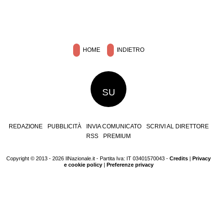
HOME
INDIETRO
SU
REDAZIONE
PUBBLICITÀ
INVIA COMUNICATO
SCRIVI AL DIRETTORE
RSS
PREMIUM
Copyright © 2013 - 2026 IlNazionale.it - Partita Iva: IT 03401570043 -
Credits
|
Privacy
e cookie policy
|
Preferenze privacy