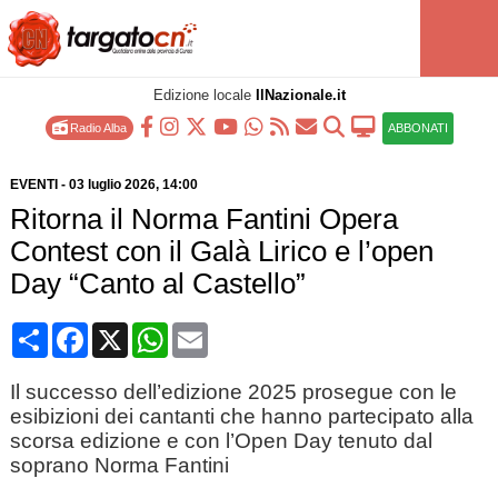
Edizione locale
IlNazionale.it
Radio Alba
ABBONATI
EVENTI
-
03 luglio 2026
, 14:00
Ritorna il Norma Fantini Opera
Contest con il Galà Lirico e l’open
Day “Canto al Castello”
Condividi
Facebook
X
WhatsApp
Email
Il successo dell’edizione 2025 prosegue con le
esibizioni dei cantanti che hanno partecipato alla
scorsa edizione e con l’Open Day tenuto dal
soprano Norma Fantini