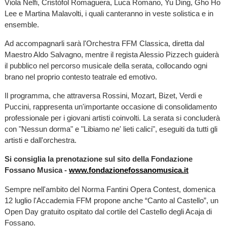
Viola Nelfi, Cristófol Romaguera, Luca Romano, Yu Ding, Gho Ho
Lee e Martina Malavolti, i quali canteranno in veste solistica e in
ensemble.
Ad accompagnarli sarà l'Orchestra FFM Classica, diretta dal
Maestro Aldo Salvagno, mentre il regista Alessio Pizzech guiderà
il pubblico nel percorso musicale della serata, collocando ogni
brano nel proprio contesto teatrale ed emotivo.
Il programma, che attraversa Rossini, Mozart, Bizet, Verdi e
Puccini, rappresenta un'importante occasione di consolidamento
professionale per i giovani artisti coinvolti. La serata si concluderà
con "Nessun dorma" e "Libiamo ne' lieti calici", eseguiti da tutti gli
artisti e dall'orchestra.
Si consiglia la prenotazione sul sito della Fondazione
Fossano Musica -
www.fondazionefossanomusica.it
Sempre nell'ambito del Norma Fantini Opera Contest, domenica
12 luglio l'Accademia FFM propone anche “Canto al Castello”, un
Open Day gratuito ospitato dal cortile del Castello degli Acaja di
Fossano.