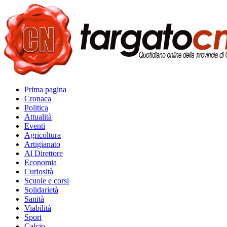
Prima pagina
Cronaca
Politica
Attualità
Eventi
Agricoltura
Artigianato
Al Direttore
Economia
Curiosità
Scuole e corsi
Solidarietà
Sanità
Viabilità
Sport
Calcio