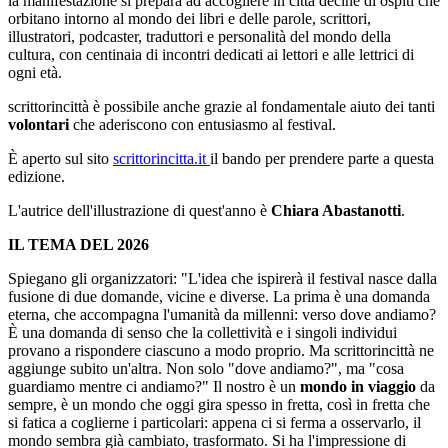
la manifestazione si prepara ad accogliere in città decine di ospiti che
orbitano intorno al mondo dei libri e delle parole, scrittori,
illustratori, podcaster, traduttori e personalità del mondo della
cultura, con centinaia di incontri dedicati ai lettori e alle lettrici di
ogni età.
scrittorincittà è possibile anche grazie al fondamentale aiuto dei tanti
volontari
che aderiscono con entusiasmo al festival.
È aperto sul sito
scrittorincitta.it
il bando per prendere parte a questa
edizione.
L'autrice dell'illustrazione di quest'anno è
Chiara Abastanotti
.
IL TEMA DEL 2026
Spiegano gli organizzatori:
"L'idea che ispirerà il festival nasce dalla
fusione di due domande, vicine e diverse. La prima è una domanda
eterna, che accompagna l'umanità da millenni: verso dove andiamo?
È una domanda di senso che la collettività e i singoli individui
provano a rispondere ciascuno a modo proprio. Ma scrittorincittà ne
aggiunge subito un'altra. Non solo "dove andiamo?", ma "cosa
guardiamo mentre ci andiamo?" Il nostro è un
mondo in viaggio
da
sempre, è un mondo che oggi gira spesso in fretta, così in fretta che
si fatica a coglierne i particolari: appena ci si ferma a osservarlo, il
mondo sembra già cambiato, trasformato. Si ha l'impressione di