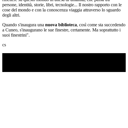
persone, identità, storie, libri, tecnologie... Il nostro rapporto con le
cose del mondo e con la conoscenza viaggia attraverso lo sguardo
degli altri.
Quando s'inaugura una
nuova biblioteca
, così come sta succedendo
a Cuneo, s'inaugurano le sue finestre, certamente. Ma soprattutto i
suoi finestrini".
cs
TI RICORDI COSA È SUCCESSO L’ANNO
SCORSO AD AGOSTO?
Ascolta il podcast con le notizie da non dimenticare