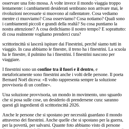
osservare una foto mossa. A volte invece il mondo viaggia troppo
lentamente: i cambiamenti desiderati sembrano non arrivare mai, le
rivoluzioni necessarie si muovono al rallentatore. Cosa vediamo
mentre ci muoviamo? Cosa osserviamo? Cosa notiamo? Quali sono
i cambiamenti piccoli e grandi della realtà? Su cosa puntiamo la
nostra attenzione? A cosa dedichiamo il nostro tempo? E soprattutto:
di cosa realmente vogliamo prenderci cura?
scrittorincittà si lascerà ispirare dai Finestrini, perché siamo tutti in
viaggio. In casa abbiamo le finestre, il treno ha i finestrini. La scuola
ha le finestre, il pulmino ha i finestrini. I finestrini nascono per
viaggiare.
I finestrini sono un
confine tra il fuori e il dentro
, e
metaforicamente sono finestrini anche i volti delle persone. Il poeta
Bernard Noël diceva: «Il volto rappresenta sempre la soluzione
provvisoria di un confine».
Una soluzione provvisoria, un mondo in movimento, uno sguardo
che si posa sulle cose, un desiderio di prendersene cura: saranno
questi gli ingredienti di scrittorincittà 2026.
Anche le persone che si spostano per necessità guardano il mondo
attraverso dei finestrini. Anche quelle che si spostano per la guerra,
per la povertà, per salvarsi. Quante foto abbiamo visto di persone