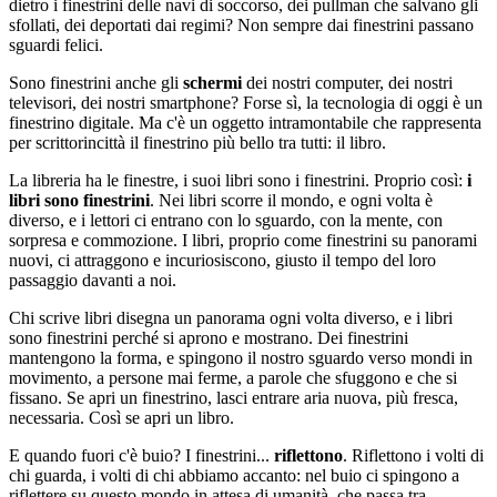
dietro i finestrini delle navi di soccorso, dei pullman che salvano gli
sfollati, dei deportati dai regimi? Non sempre dai finestrini passano
sguardi felici.
Sono finestrini anche gli
schermi
dei nostri computer, dei nostri
televisori, dei nostri smartphone? Forse sì, la tecnologia di oggi è un
finestrino digitale. Ma c'è un oggetto intramontabile che rappresenta
per scrittorincittà il finestrino più bello tra tutti: il libro.
La libreria ha le finestre, i suoi libri sono i finestrini. Proprio così:
i
libri sono finestrini
. Nei libri scorre il mondo, e ogni volta è
diverso, e i lettori ci entrano con lo sguardo, con la mente, con
sorpresa e commozione. I libri, proprio come finestrini su panorami
nuovi, ci attraggono e incuriosiscono, giusto il tempo del loro
passaggio davanti a noi.
Chi scrive libri disegna un panorama ogni volta diverso, e i libri
sono finestrini perché si aprono e mostrano. Dei finestrini
mantengono la forma, e spingono il nostro sguardo verso mondi in
movimento, a persone mai ferme, a parole che sfuggono e che si
fissano. Se apri un finestrino, lasci entrare aria nuova, più fresca,
necessaria. Così se apri un libro.
E quando fuori c'è buio? I finestrini...
riflettono
. Riflettono i volti di
chi guarda, i volti di chi abbiamo accanto: nel buio ci spingono a
riflettere su questo mondo in attesa di umanità, che passa tra