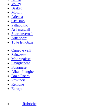
Volley
Basket
Motori
Atletica
Ciclismo
Pallapugno
Arti marziali
Sport invernali
Altri sport
Tutte le notizie
Cuneo e valli
Saluzzese
Monregalese
Saviglianese
Fossanese
Alba e Langhe
Bra e Roero
Provincia
Regione
Europa
Rubriche