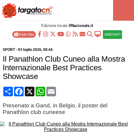
Edizione locale
IlNazionale.it
Radio Alba
ABBONATI
SPORT
-
03 luglio 2026
, 08:44
Il Panathlon Club Cuneo alla Mostra
Internazionale Best Practices
Showcase
Condividi
Facebook
X
WhatsApp
Email
Presenato a Gand, in Belgio, il poster del
Panathlon club cuneese