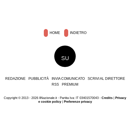
HOME
INDIETRO
SU
REDAZIONE
PUBBLICITÀ
INVIA COMUNICATO
SCRIVI AL DIRETTORE
RSS
PREMIUM
Copyright © 2013 - 2026 IlNazionale.it - Partita Iva: IT 03401570043 -
Credits
|
Privacy
e cookie policy
|
Preferenze privacy