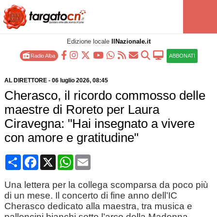
Edizione locale
IlNazionale.it
Radio Alba
ABBONATI
AL DIRETTORE
-
06 luglio 2026
, 08:45
Cherasco, il ricordo commosso delle
maestre di Roreto per Laura
Ciravegna: "Hai insegnato a vivere
con amore e gratitudine"
Condividi
Facebook
X
WhatsApp
Email
Una lettera per la collega scomparsa da poco più
di un mese. Il concerto di fine anno dell’IC
Cherasco dedicato alla maestra, tra musica e
palloncini bianchi sotto l’arco della Madonna