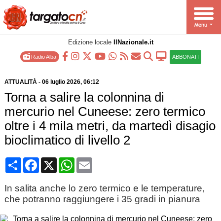
Edizione locale
IlNazionale.it
Radio Alba
ABBONATI
ATTUALITÀ
-
06 luglio 2026
, 06:12
Torna a salire la colonnina di
mercurio nel Cuneese: zero termico
oltre i 4 mila metri, da martedì disagio
bioclimatico di livello 2
Condividi
Facebook
X
WhatsApp
Email
In salita anche lo zero termico e le temperature,
che potranno raggiungere i 35 gradi in pianura