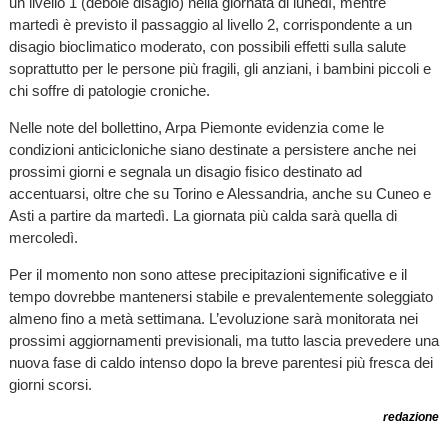
un livello 1 (debole disagio) nella giornata di lunedì, mentre
martedì è previsto il passaggio al livello 2, corrispondente a un
disagio bioclimatico moderato, con possibili effetti sulla salute
soprattutto per le persone più fragili, gli anziani, i bambini piccoli e
chi soffre di patologie croniche.
Nelle note del bollettino, Arpa Piemonte evidenzia come le
condizioni anticicloniche siano destinate a persistere anche nei
prossimi giorni e segnala un disagio fisico destinato ad
accentuarsi, oltre che su Torino e Alessandria, anche su Cuneo e
Asti a partire da martedì. La giornata più calda sarà quella di
mercoledì.
Per il momento non sono attese precipitazioni significative e il
tempo dovrebbe mantenersi stabile e prevalentemente soleggiato
almeno fino a metà settimana. L’evoluzione sarà monitorata nei
prossimi aggiornamenti previsionali, ma tutto lascia prevedere una
nuova fase di caldo intenso dopo la breve parentesi più fresca dei
giorni scorsi.
redazione