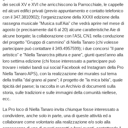
dei secoli XV e XVI che arricchiscono la Parrocchiale, le cappelle
ed alcuni edifici privati (previo appuntamento e contatto telefonico
con il 347.3810902); l'organizzazione della XXXII edizione della
rassegna musicale "Musica sull'Aia" che vedrà aprire nel mese di
agosto (e precisamente dal 6 al 20) alcune caratteristiche Aie di
alcune borgate; la collaborazione con l'ASL CN1 nella conduzione
del progetto "Gruppo di cammino" di Niella Tanaro (chi volesse
partecipare può contattare il 349.4957599); i due concorsi "Il pane
artistico" e "Niella Tanaro:tra pittura e pane", giunti quest'anno alla
loro settima edizione (chi fosse interessato a partecipare può
trovare i relativi bandi sui social Facebook ed Instagram della Pro
Niella Tanaro APS), con la realizzazione dei murales sul tema
della trafila "dal grano al pane"; il progetto de "la mica bèla", quale
tipicità del paese; la raccolta in un Archivio di documenti sulla
storia, sulle tradizioni e sulle immagini della comunità niellese,
ecc.
La Pro loco di Niella Tanaro invita chiunque fosse interessato a
condividere, anche solo in parte, una di queste attività ed a
collaborare come volontario alla realizzazione e/o solo alla