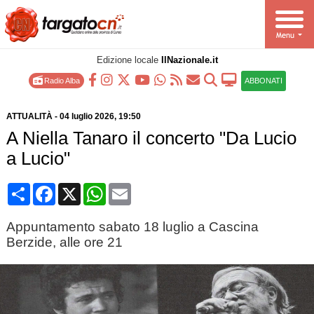
Edizione locale
IlNazionale.it
Radio Alba
ABBONATI
ATTUALITÀ
-
04 luglio 2026
, 19:50
A Niella Tanaro il concerto "Da Lucio
a Lucio"
Condividi
Facebook
X
WhatsApp
Email
Appuntamento sabato 18 luglio a Cascina
Berzide, alle ore 21