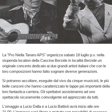
La "Pro Niella Tanaro APS" organizza sabato 18 luglio p.v. nella
stupenda location della Cascina Berzide in località Berzide un
originale concerto dedicato ai due grandi artisti italiani che con le
loro composizioni hanno fatto sognare diverse generazioni.
Si potranno ascoltare, eseguite dal vivo da cinque musicisti, le più
belle canzoni che hanno caratterizzato le tappe più importanti della
loro fantastica carriera. Gli spettatori assisteranno ad uno
spettacolo sicuramente coinvolgente ed apprezzato da tutti.
L'omaggio a Lucio Dalla e a Lucio Battisti avrà inizio alle ore
21.00. L'ingresso sarà libero e gratuito con possibilità di accesso