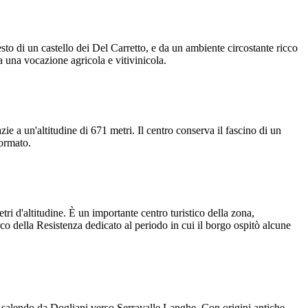
esto di un castello dei Del Carretto, e da un ambiente circostante ricco
ta una vocazione agricola e vitivinicola.
ie a un'altitudine di 671 metri. Il centro conserva il fascino di un
formato.
ri d'altitudine. È un importante centro turistico della zona,
arco della Resistenza dedicato al periodo in cui il borgo ospitò alcune
a salendo da Dogliani verso Serravalle Langhe. Con origini antiche –