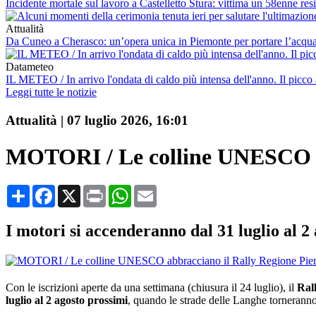
Incidente mortale sul lavoro a Castelletto Stura: vittima un 58enne re
Attualità
Da Cuneo a Cherasco: un’opera unica in Piemonte per portare l’acq
Datameteo
IL METEO / In arrivo l'ondata di caldo più intensa dell'anno. Il picco
Leggi tutte le notizie
Attualità
|
07 luglio 2026, 16:01
MOTORI / Le colline UNESCO a
Condividi
Facebook
X
Print
WhatsApp
Email
I motori si accenderanno dal 31 luglio al 2
Con le iscrizioni aperte da una settimana (chiusura il 24 luglio), il
Ral
luglio al 2 agosto prossimi
, quando le strade delle Langhe torneranno 