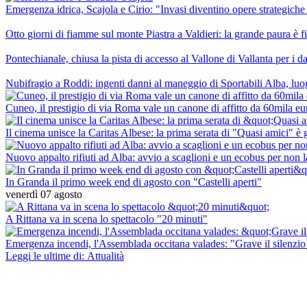
Emergenza idrica, Scajola e Cirio: "Invasi diventino opere strategiche 
Otto giorni di fiamme sul monte Piastra a Valdieri: la grande paura
Pontechianale, chiusa la pista di accesso al Vallone di Vallanta per i 
Nubifragio a Roddi: ingenti danni al maneggio di Sportabili Alba, luog
Cuneo, il prestigio di via Roma vale un canone di affitto da 60mila eu
Il cinema unisce la Caritas Albese: la prima serata di "Quasi amici" è
Nuovo appalto rifiuti ad Alba: avvio a scaglioni e un ecobus per non l
In Granda il primo week end di agosto con "Castelli aperti"
venerdì 07 agosto
A Rittana va in scena lo spettacolo "20 minuti"
Emergenza incendi, l'Assemblada occitana valades: "Grave il silenzio 
Leggi le ultime di: Attualità