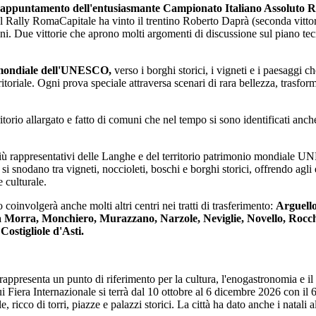
 appuntamento dell'entusiasmante Campionato Italiano Assoluto R
 Rally RomaCapitale ha vinto il trentino Roberto Daprà (seconda vittoria
ini. Due vittorie che aprono molti argomenti di discussione sul piano t
mondiale dell'UNESCO,
verso i borghi storici, i vigneti e i paesaggi
itoriale. Ogni prova speciale attraversa scenari di rara bellezza, trasf
rritorio allargato e fatto di comuni che nel tempo si sono identificati anc
i più rappresentativi delle Langhe e del territorio patrimonio mondial
si snodano tra vigneti, noccioleti, boschi e borghi storici, offrendo agli
e culturale.
 coinvolgerà anche molti altri centri nei tratti di trasferimento:
Arguello
 Morra, Monchiero, Murazzano, Narzole, Neviglie, Novello, Rocch
Costigliole d'Asti.
rappresenta un punto di riferimento per la cultura, l'enogastronomia e il 
Fiera Internazionale si terrà dal 10 ottobre al 6 dicembre 2026 con il 67
 ricco di torri, piazze e palazzi storici. La città ha dato anche i natali