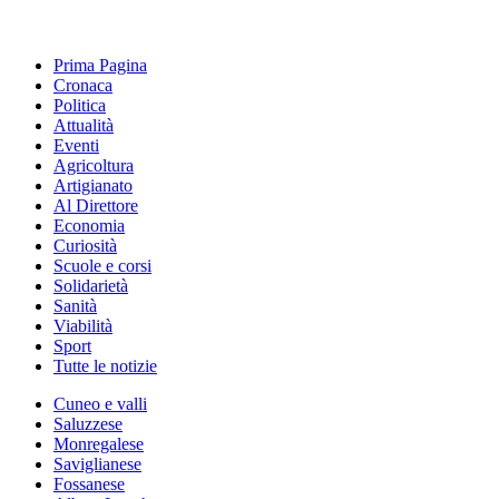
Prima Pagina
Cronaca
Politica
Attualità
Eventi
Agricoltura
Artigianato
Al Direttore
Economia
Curiosità
Scuole e corsi
Solidarietà
Sanità
Viabilità
Sport
Tutte le notizie
Cuneo e valli
Saluzzese
Monregalese
Saviglianese
Fossanese