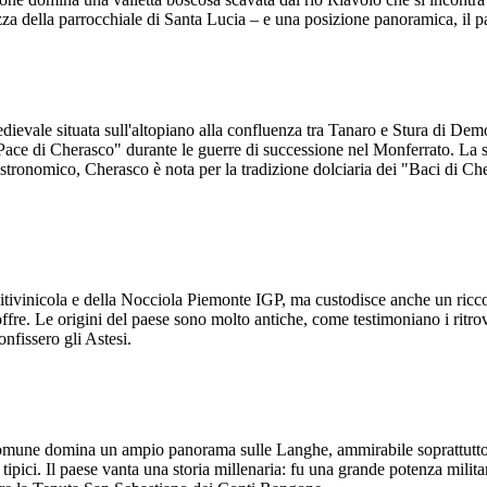
azza della parrocchiale di Santa Lucia – e una posizione panoramica, il pa
dievale situata sull'altopiano alla confluenza tra Tanaro e Stura di D
Pace di Cherasco" durante le guerre di successione nel Monferrato. La s
tronomico, Cherasco è nota per la tradizione dolciaria dei "Baci di Cheras
tivinicola e della Nocciola Piemonte IGP, ma custodisce anche un ricco 
re. Le origini del paese sono molto antiche, come testimoniano i ritrova
onfissero gli Astesi.
mune domina un ampio panorama sulle Langhe, ammirabile soprattutto dai 
 tipici. Il paese vanta una storia millenaria: fu una grande potenza mil