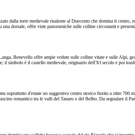
izzato dalla torre medievale risalente al Duecento che domina il centro, r
su una dorsale, offre viste panoramiche sulle colline circostanti e presen
nga, Benevello offre ampie vedute sulle colline vitate e sulle Alpi, graz
e; il simbolo è il castello medievale, originario dell'XI secolo e poi tras
soprattutto d'estate un suggestivo centro storico fiorito a oltre 700 met
n fascino romantico tra le valli del Tanaro e del Belbo. Da segnalare il P
ssone domina una valletta boscosa scavata dal rio Riavolo che si incontr