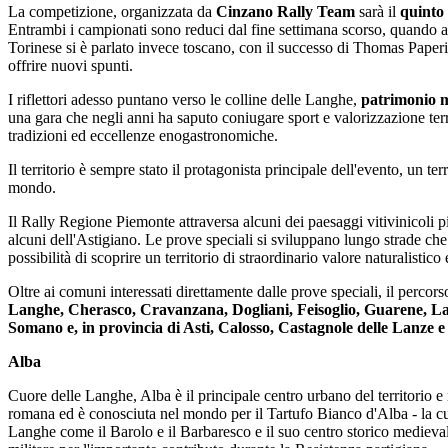
La competizione, organizzata da
Cinzano Rally Team
sarà il
quinto
Entrambi i campionati sono reduci dal fine settimana scorso, quando al
Torinese si è parlato invece toscano, con il successo di Thomas Paper
offrire nuovi spunti.
I riflettori adesso puntano verso le colline delle Langhe,
patrimonio 
una gara che negli anni ha saputo coniugare sport e valorizzazione terr
tradizioni ed eccellenze enogastronomiche.
Il territorio è sempre stato il protagonista principale dell'evento, un te
mondo.
Il Rally Regione Piemonte attraversa alcuni dei paesaggi vitivinicol
alcuni dell'Astigiano. Le prove speciali si sviluppano lungo strade che 
possibilità di scoprire un territorio di straordinario valore naturalistico 
Oltre ai comuni interessati direttamente dalle prove speciali, il percorso
Langhe, Cherasco, Cravanzana, Dogliani, Feisoglio, Guarene, La
Somano e, in provincia di Asti, Calosso, Castagnole delle Lanze e 
Alba
Cuore delle Langhe, Alba è il principale centro urbano del territorio e 
romana ed è conosciuta nel mondo per il Tartufo Bianco d'Alba - la cui 
Langhe come il Barolo e il Barbaresco e il suo centro storico medievale,