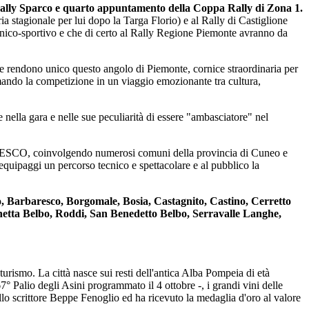
ally Sparco e quarto appuntamento della Coppa Rally di Zona 1.
 stagionale per lui dopo la Targa Florio) e al Rally di Castiglione
ecnico-sportivo e che di certo al Rally Regione Piemonte avranno da
 che rendono unico questo angolo di Piemonte, cornice straordinaria per
ormando la competizione in un viaggio emozionante tra cultura,
he nella gara e nelle sue peculiarità di essere "ambasciatore" nel
e UNESCO, coinvolgendo numerosi comuni della provincia di Cuneo e
 equipaggi un percorso tecnico e spettacolare e al pubblico la
, Barbaresco, Borgomale, Bosia, Castagnito, Castino, Cerretto
etta Belbo, Roddi, San Benedetto Belbo, Serravalle Langhe,
turismo. La città nasce sui resti dell'antica Alba Pompeia di età
° Palio degli Asini programmato il 4 ottobre -, i grandi vini delle
 allo scrittore Beppe Fenoglio ed ha ricevuto la medaglia d'oro al valore