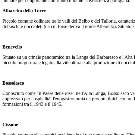
militare per l'importante contributo durante la Resistenza partigiana.
Albaretto della Torre
Piccolo comune collinare tra le valli del Belbo e del Talloria, caratter
di boschi e noccioleti (da cui forse deriva il nome Albaretto). Situato 
Benevello
Situato su un crinale panoramico tra la Langa del Barbaresco e l'Alta La
piccolo borgo rurale legato alla viticoltura e alla produzione di nocciol
Bossolasco
Conosciuto come "il Paese delle rose" nell'Alta Langa, Bossolasco vanta 
apprezzato per l'ospitalità, l'enogastronomia e i prodotti tipici, con u
formazioni tra il 1943 e il 1945.
Cissone
Piccolo comune all'estremità occidentale di una dorsale collinare, Ci